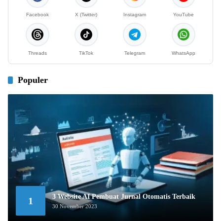
Facebook
X (Twitter)
Instagram
YouTube
Threads
TikTok
Telegram
WhatsApp
Populer
3 Website AI Pembuat Jurnal Otomatis Terbaik
1
30 November 2023