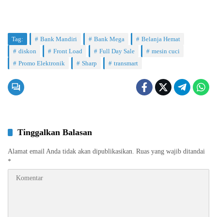
Tag:
Bank Mandiri
Bank Mega
Belanja Hemat
diskon
Front Load
Full Day Sale
mesin cuci
Promo Elektronik
Sharp
transmart
Tinggalkan Balasan
Alamat email Anda tidak akan dipublikasikan.
Ruas yang wajib ditandai
*