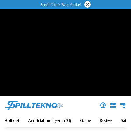
Langsung
×
Scroll Untuk Baca Artikel
ke
konten
Aplikasi
Artificial Intelegent (AI)
Game
Review
Sains