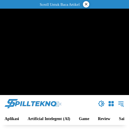
Langsung
×
Scroll Untuk Baca Artikel
ke
konten
Aplikasi
Artificial Intelegent (AI)
Game
Review
Sains