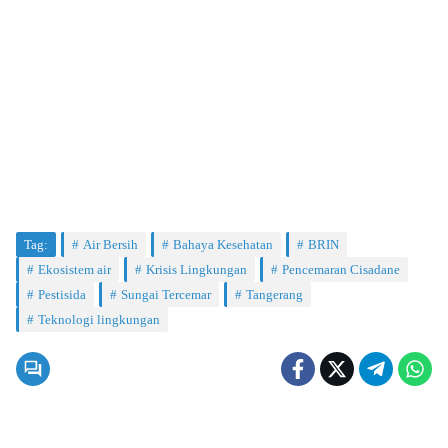
Tag:
Air Bersih
Bahaya Kesehatan
BRIN
Ekosistem air
Krisis Lingkungan
Pencemaran Cisadane
Pestisida
Sungai Tercemar
Tangerang
Teknologi lingkungan