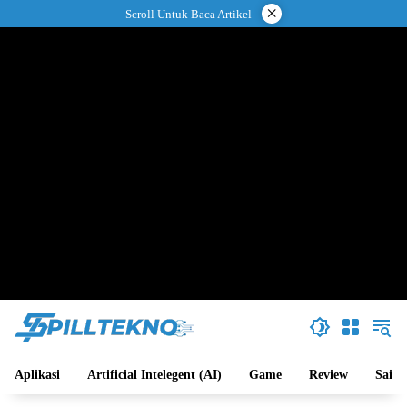
Langsung
×
Scroll Untuk Baca Artikel
ke
konten
Aplikasi
Artificial Intelegent (AI)
Game
Review
Sains