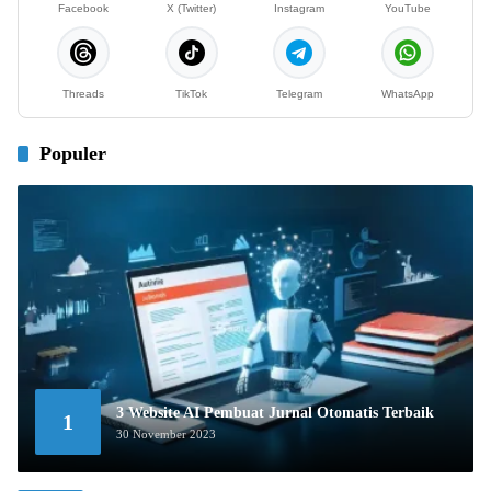
Facebook
X (Twitter)
Instagram
YouTube
Threads
TikTok
Telegram
WhatsApp
Populer
3 Website AI Pembuat Jurnal Otomatis Terbaik
1
30 November 2023