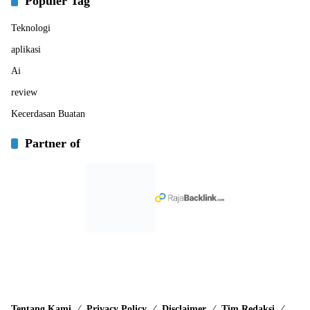
Populer Tag
Teknologi
aplikasi
Ai
review
Kecerdasan Buatan
Partner of
Tentang Kami
Privacy Policy
Disclaimer
Tim Redaksi