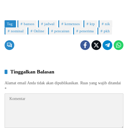
Tag:
bansos
jadwal
kemensos
ktp
nik
nominal
Online
pencairan
penerima
pkh
Tinggalkan Balasan
Alamat email Anda tidak akan dipublikasikan.
Ruas yang wajib ditandai
*