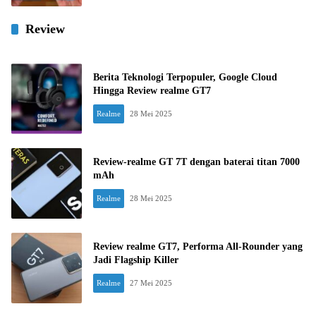
Review
Berita Teknologi Terpopuler, Google Cloud
Hingga Review realme GT7
Realme
28 Mei 2025
Review-realme GT 7T dengan baterai titan 7000
mAh
Realme
28 Mei 2025
Review realme GT7, Performa All-Rounder yang
Jadi Flagship Killer
Realme
27 Mei 2025