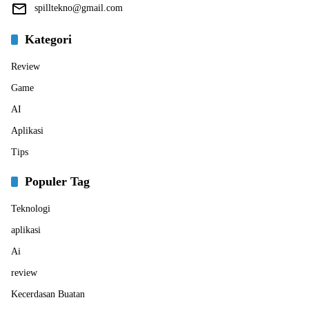
spilltekno@gmail.com
Kategori
Review
Game
AI
Aplikasi
Tips
Populer Tag
Teknologi
aplikasi
Ai
review
Kecerdasan Buatan