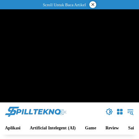
Langsung
×
Scroll Untuk Baca Artikel
ke
konten
Aplikasi
Artificial Intelegent (AI)
Game
Review
Sains