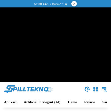
Langsung
×
Scroll Untuk Baca Artikel
ke
konten
Aplikasi
Artificial Intelegent (AI)
Game
Review
Sains