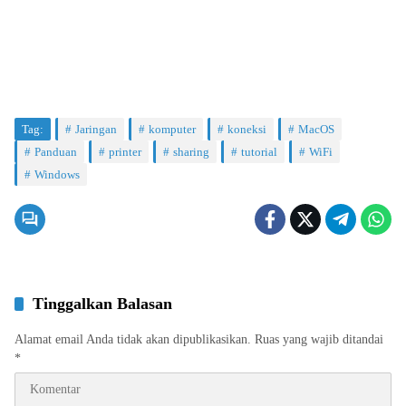
Tag:
Jaringan
komputer
koneksi
MacOS
Panduan
printer
sharing
tutorial
WiFi
Windows
Tinggalkan Balasan
Alamat email Anda tidak akan dipublikasikan.
Ruas yang wajib ditandai
*