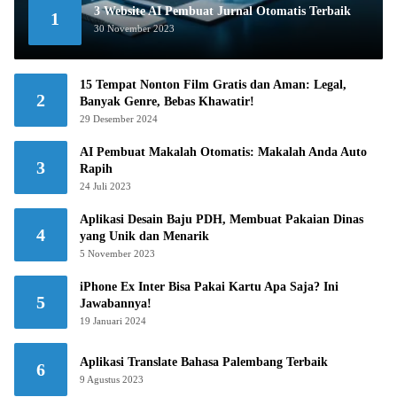
3 Website AI Pembuat Jurnal Otomatis Terbaik
1
30 November 2023
15 Tempat Nonton Film Gratis dan Aman: Legal,
2
Banyak Genre, Bebas Khawatir!
29 Desember 2024
AI Pembuat Makalah Otomatis: Makalah Anda Auto
3
Rapih
24 Juli 2023
Aplikasi Desain Baju PDH, Membuat Pakaian Dinas
4
yang Unik dan Menarik
5 November 2023
iPhone Ex Inter Bisa Pakai Kartu Apa Saja? Ini
5
Jawabannya!
19 Januari 2024
Aplikasi Translate Bahasa Palembang Terbaik
6
9 Agustus 2023