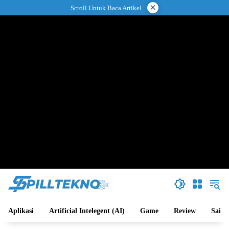
Langsung
×
Scroll Untuk Baca Artikel
ke
konten
Aplikasi
Artificial Intelegent (AI)
Game
Review
Sains