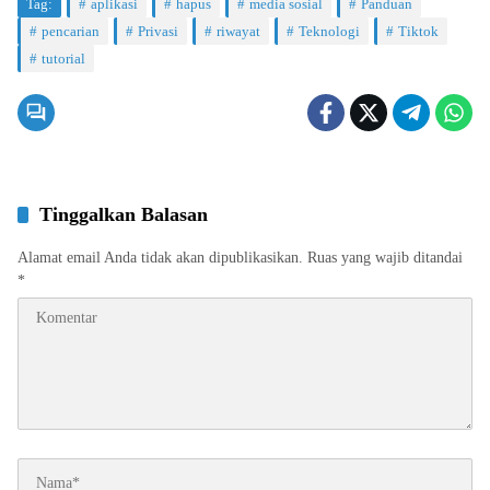
Tag:
aplikasi
hapus
media sosial
Panduan
pencarian
Privasi
riwayat
Teknologi
Tiktok
tutorial
Tinggalkan Balasan
Alamat email Anda tidak akan dipublikasikan.
Ruas yang wajib ditandai
*