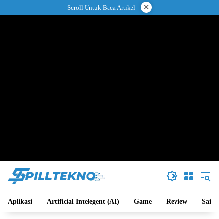
Langsung
×
Scroll Untuk Baca Artikel
ke
konten
Aplikasi
Artificial Intelegent (AI)
Game
Review
Sains