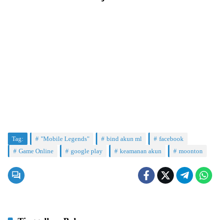
Tag:
"Mobile Legends"
bind akun ml
facebook
Game Online
google play
keamanan akun
moonton