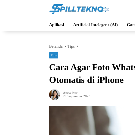
Langsung
ke
konten
Aplikasi
Artificial Intelegent (AI)
Gam
Beranda
Tips
Tips
Cara Agar Foto What
Otomatis di iPhone
Anisa Putri
28 September 2023