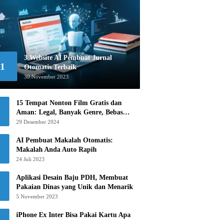
3 Website AI Pembuat Jurnal
1
Otomatis Terbaik
30 November 2023
15 Tempat Nonton Film Gratis dan
Aman: Legal, Banyak Genre, Bebas
Khawatir!
29 Desember 2024
AI Pembuat Makalah Otomatis:
Makalah Anda Auto Rapih
24 Juli 2023
Aplikasi Desain Baju PDH, Membuat
Pakaian Dinas yang Unik dan Menarik
5 November 2023
iPhone Ex Inter Bisa Pakai Kartu Apa