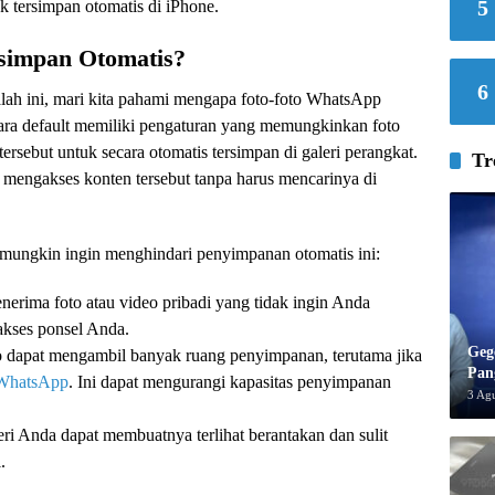
5
 tersimpan otomatis di iPhone.
simpan Otomatis?
6
ah ini, mari kita pahami mengapa foto-foto WhatsApp
ara default memiliki pengaturan yang memungkinkan foto
ersebut untuk secara otomatis tersimpan di galeri perangkat.
Tr
 mengakses konten tersebut tanpa harus mencarinya di
ungkin ingin menghindari penyimpanan otomatis ini:
erima foto atau video pribadi yang tidak ingin Anda
akses ponsel Anda.
Geg
o dapat mengambil banyak ruang penyimpanan, terutama jika
Pan
WhatsApp
. Ini dapat mengurangi kapasitas penyimpanan
3 Ag
leri Anda dapat membuatnya terlihat berantakan dan sulit
.