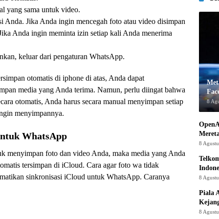
al yang sama untuk video.
nsi Anda. Jika Anda ingin mencegah foto atau video disimpan
 Jika Anda ingin meminta izin setiap kali Anda menerima
inkan, keluar dari pengaturan WhatsApp.
rsimpan otomatis di iphone di atas, Anda dapat
Met
pan media yang Anda terima. Namun, perlu diingat bahwa
Fac
cara otomatis, Anda harus secara manual menyimpan setiap
8 Ag
 ingin menyimpannya.
OpenA
Mereta
 untuk WhatsApp
8 Agust
uk menyimpan foto dan video Anda, maka media yang Anda
Telkom
omatis tersimpan di iCloud. Cara agar foto wa tidak
Indone
ematikan sinkronisasi iCloud untuk WhatsApp. Caranya
8 Agust
Piala 
Kejan
8 Agust