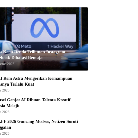
a Kena Denda Triliunan Instagram
ebook Dibatasi Remaja
ustus 2026
I Rem Astra Mengerikan Kemampuan
snya Terlalu Kuat
us 2026
sel Genjot AI Ribuan Talenta Kreatif
sia Melejit
us 2026
AFF 2026 Guncang Medsos, Netizen Soroti
ggalan
us 2026