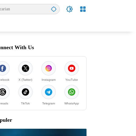
nnect With Us
cebook
X (Twitter)
Instagram
YouTube
reads
TikTok
Telegram
WhatsApp
puler