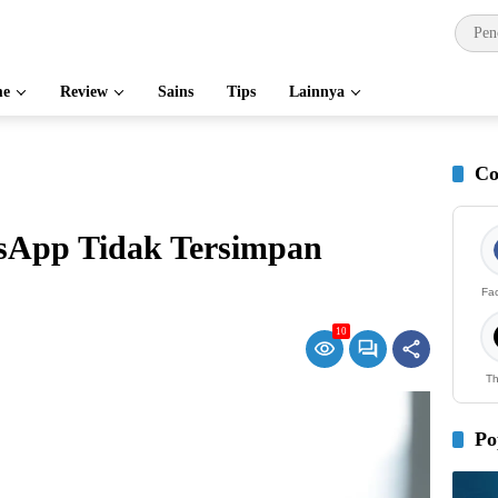
e
Review
Sains
Tips
Lainnya
Co
sApp Tidak Tersimpan
Fa
10
Th
Po