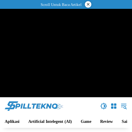
Langsung
×
Scroll Untuk Baca Artikel
ke
konten
Aplikasi
Artificial Intelegent (AI)
Game
Review
Sains