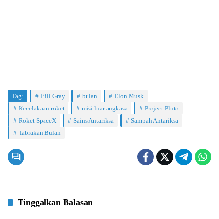
Tag:
Bill Gray
bulan
Elon Musk
Kecelakaan roket
misi luar angkasa
Project Pluto
Roket SpaceX
Sains Antariksa
Sampah Antariksa
Tabrakan Bulan
Tinggalkan Balasan