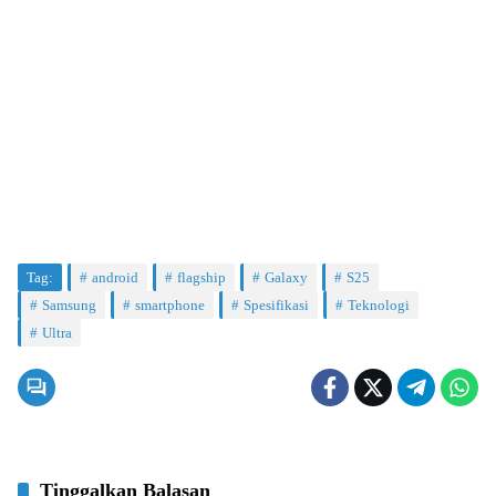
Tag:
android
flagship
Galaxy
S25
Samsung
smartphone
Spesifikasi
Teknologi
Ultra
Tinggalkan Balasan