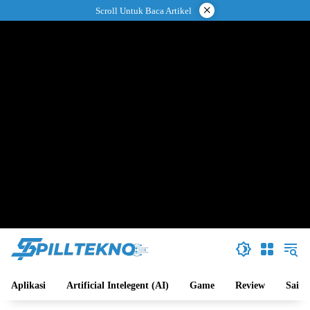
Langsung
×
Scroll Untuk Baca Artikel
ke
konten
Aplikasi
Artificial Intelegent (AI)
Game
Review
Sains