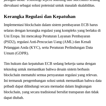
dievaluasi sebagai solusi potensial untuk masalah skalabilitas.
Kerangka Regulasi dan Kepatuhan
Implementasi blockchain dalam sistem pembayaran ECB harus
selaras dengan kerangka regulasi yang kompleks yang berlaku di
Uni Eropa. Ini mencakup Peraturan Layanan Pembayaran
(PSD2), regulasi Anti-Pencucian Uang (AML) dan Kenali
Pelanggan Anda (KYC), serta Peraturan Perlindungan Data
Umum (GDPR).
Tim hukum dan kepatuhan ECB sedang bekerja sama dengan
teknolog untuk memastikan bahwa desain sistem berbasis
blockchain mematuhi semua persyaratan regulasi yang relevan.
Ini termasuk pengembangan solusi untuk memastikan bahwa data
pribadi dapat dilindungi secara memadai dalam lingkungan
blockchain, yang secara tradisional bersifat transparan dan tidak
dapat diubah.