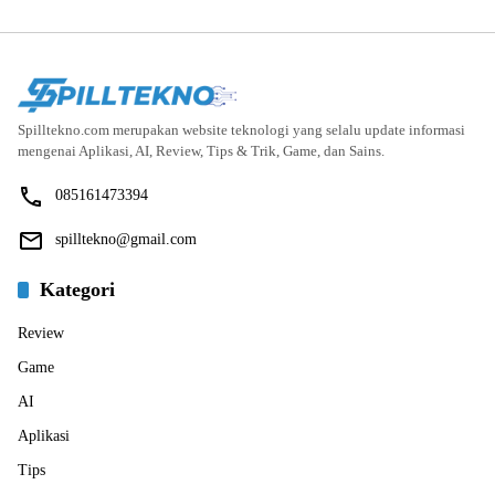
Spilltekno.com merupakan website teknologi yang selalu update informasi
mengenai Aplikasi, AI, Review, Tips & Trik, Game, dan Sains.
085161473394
spilltekno@gmail.com
Kategori
Review
Game
AI
Aplikasi
Tips