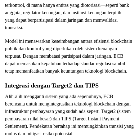
terkontrol, di mana hanya entitas yang diotorisasi—seperti bank
anggota, regulator keuangan, dan institusi keuangan terpilih—
yang dapat berpartisipasi dalam jaringan dan memvalidasi
transaksi.
Model ini menawarkan keseimbangan antara efisiensi blockchain
publik dan kontrol yang diperlukan oleh sistem keuangan
terpusat. Dengan membatasi partisipasi dalam jaringan, ECB
dapat memastikan kepatuhan terhadap standar regulasi sambil
tetap memanfaatkan banyak keuntungan teknologi blockchain.
Integrasi dengan Target2 dan TIPS
Alih-alih mengganti sistem yang ada sepenuhnya, ECB
berencana untuk mengintegrasikan teknologi blockchain dengan
infrastruktur pembayaran yang sudah ada seperti Target2 (sistem
pembayaran nilai besar) dan TIPS (Target Instant Payment
Settlement). Pendekatan bertahap ini memungkinkan transisi yang
mulus dan mitigasi risiko potensial.