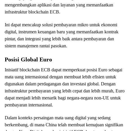
mengembangkan aplikasi dan layanan yang memanfaatkan
infrastruktur blockchain ECB.
Ini dapat mencakup solusi pembayaran mikro untuk ekonomi
digital, instrumen keuangan baru yang memanfaatkan kontrak
pintar, dan integrasi yang lebih baik antara pembayaran dan
sistem manajemen rantai pasokan.
Posisi Global Euro
Inisiatif blockchain ECB dapat memperkuat posisi Euro sebagai
mata uang internasional dengan membuat lebih efisien untuk
digunakan dalam perdagangan dan investasi global. Dengan
infrastruktur pembayaran yang lebih cepat dan lebih murah, Euro
dapat menjadi lebih menarik bagi negara-negara non-UE untuk
pembayaran internasional.
Dalam konteks persaingan mata uang digital yang sedang
berkembang, di mana China telah membuat kemajuan signifikan