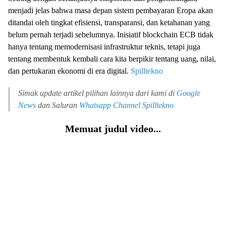
menjadi jelas bahwa masa depan sistem pembayaran Eropa akan
ditandai oleh tingkat efisiensi, transparansi, dan ketahanan yang
belum pernah terjadi sebelumnya. Inisiatif blockchain ECB tidak
hanya tentang memodernisasi infrastruktur teknis, tetapi juga
tentang membentuk kembali cara kita berpikir tentang uang, nilai,
dan pertukaran ekonomi di era digital.
Spilltekno
Simak update artikel pilihan lainnya dari kami di
Google
News
dan Saluran
Whatsapp Channel
Spilltekno
Memuat judul video...