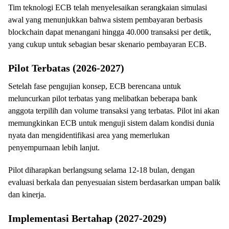
Tim teknologi ECB telah menyelesaikan serangkaian simulasi
awal yang menunjukkan bahwa sistem pembayaran berbasis
blockchain dapat menangani hingga 40.000 transaksi per detik,
yang cukup untuk sebagian besar skenario pembayaran ECB.
Pilot Terbatas (2026-2027)
Setelah fase pengujian konsep, ECB berencana untuk
meluncurkan pilot terbatas yang melibatkan beberapa bank
anggota terpilih dan volume transaksi yang terbatas. Pilot ini akan
memungkinkan ECB untuk menguji sistem dalam kondisi dunia
nyata dan mengidentifikasi area yang memerlukan
penyempurnaan lebih lanjut.
Pilot diharapkan berlangsung selama 12-18 bulan, dengan
evaluasi berkala dan penyesuaian sistem berdasarkan umpan balik
dan kinerja.
Implementasi Bertahap (2027-2029)