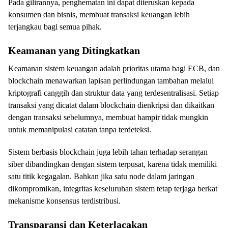
Pada gilirannya, penghematan ini dapat diteruskan kepada
konsumen dan bisnis, membuat transaksi keuangan lebih
terjangkau bagi semua pihak.
Keamanan yang Ditingkatkan
Keamanan sistem keuangan adalah prioritas utama bagi ECB, dan
blockchain menawarkan lapisan perlindungan tambahan melalui
kriptografi canggih dan struktur data yang terdesentralisasi. Setiap
transaksi yang dicatat dalam blockchain dienkripsi dan dikaitkan
dengan transaksi sebelumnya, membuat hampir tidak mungkin
untuk memanipulasi catatan tanpa terdeteksi.
Sistem berbasis blockchain juga lebih tahan terhadap serangan
siber dibandingkan dengan sistem terpusat, karena tidak memiliki
satu titik kegagalan. Bahkan jika satu node dalam jaringan
dikompromikan, integritas keseluruhan sistem tetap terjaga berkat
mekanisme konsensus terdistribusi.
Transparansi dan Keterlacakan