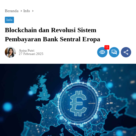
Beranda
Info
Info
Blockchain dan Revolusi Sistem
Pembayaran Bank Sentral Eropa
13
Anisa Putri
27 Februari 2025