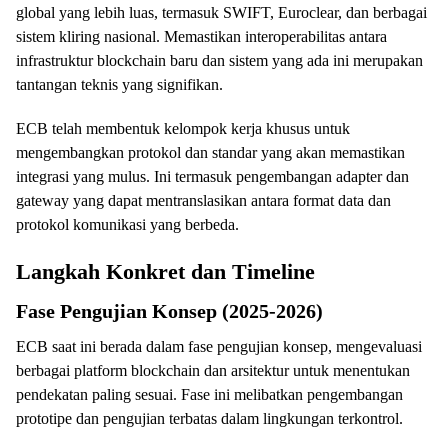
global yang lebih luas, termasuk SWIFT, Euroclear, dan berbagai
sistem kliring nasional. Memastikan interoperabilitas antara
infrastruktur blockchain baru dan sistem yang ada ini merupakan
tantangan teknis yang signifikan.
ECB telah membentuk kelompok kerja khusus untuk
mengembangkan protokol dan standar yang akan memastikan
integrasi yang mulus. Ini termasuk pengembangan adapter dan
gateway yang dapat mentranslasikan antara format data dan
protokol komunikasi yang berbeda.
Langkah Konkret dan Timeline
Fase Pengujian Konsep (2025-2026)
ECB saat ini berada dalam fase pengujian konsep, mengevaluasi
berbagai platform blockchain dan arsitektur untuk menentukan
pendekatan paling sesuai. Fase ini melibatkan pengembangan
prototipe dan pengujian terbatas dalam lingkungan terkontrol.