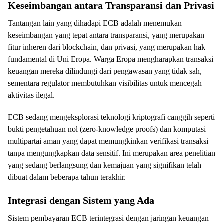
Keseimbangan antara Transparansi dan Privasi
Tantangan lain yang dihadapi ECB adalah menemukan
keseimbangan yang tepat antara transparansi, yang merupakan
fitur inheren dari blockchain, dan privasi, yang merupakan hak
fundamental di Uni Eropa. Warga Eropa mengharapkan transaksi
keuangan mereka dilindungi dari pengawasan yang tidak sah,
sementara regulator membutuhkan visibilitas untuk mencegah
aktivitas ilegal.
ECB sedang mengeksplorasi teknologi kriptografi canggih seperti
bukti pengetahuan nol (zero-knowledge proofs) dan komputasi
multipartai aman yang dapat memungkinkan verifikasi transaksi
tanpa mengungkapkan data sensitif. Ini merupakan area penelitian
yang sedang berlangsung dan kemajuan yang signifikan telah
dibuat dalam beberapa tahun terakhir.
Integrasi dengan Sistem yang Ada
Sistem pembayaran ECB terintegrasi dengan jaringan keuangan