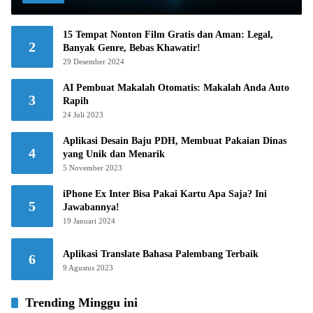
15 Tempat Nonton Film Gratis dan Aman: Legal,
2
Banyak Genre, Bebas Khawatir!
29 Desember 2024
AI Pembuat Makalah Otomatis: Makalah Anda Auto
3
Rapih
24 Juli 2023
Aplikasi Desain Baju PDH, Membuat Pakaian Dinas
4
yang Unik dan Menarik
5 November 2023
iPhone Ex Inter Bisa Pakai Kartu Apa Saja? Ini
5
Jawabannya!
19 Januari 2024
Aplikasi Translate Bahasa Palembang Terbaik
6
9 Agustus 2023
Trending Minggu ini