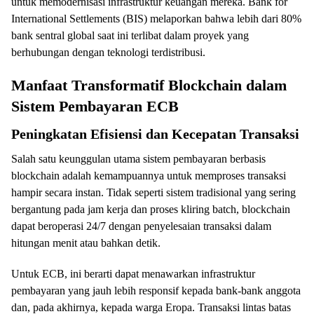
untuk memodernisasi infrastruktur keuangan mereka. Bank for
International Settlements (BIS) melaporkan bahwa lebih dari 80%
bank sentral global saat ini terlibat dalam proyek yang
berhubungan dengan teknologi terdistribusi.
Manfaat Transformatif Blockchain dalam
Sistem Pembayaran ECB
Peningkatan Efisiensi dan Kecepatan Transaksi
Salah satu keunggulan utama sistem pembayaran berbasis
blockchain adalah kemampuannya untuk memproses transaksi
hampir secara instan. Tidak seperti sistem tradisional yang sering
bergantung pada jam kerja dan proses kliring batch, blockchain
dapat beroperasi 24/7 dengan penyelesaian transaksi dalam
hitungan menit atau bahkan detik.
Untuk ECB, ini berarti dapat menawarkan infrastruktur
pembayaran yang jauh lebih responsif kepada bank-bank anggota
dan, pada akhirnya, kepada warga Eropa. Transaksi lintas batas