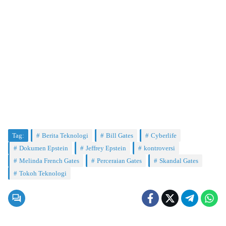
Tag:
Berita Teknologi
Bill Gates
Cyberlife
Dokumen Epstein
Jeffrey Epstein
kontroversi
Melinda French Gates
Perceraian Gates
Skandal Gates
Tokoh Teknologi