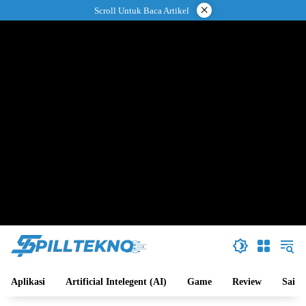
Langsung
×
Scroll Untuk Baca Artikel
ke
konten
Aplikasi
Artificial Intelegent (AI)
Game
Review
Sains