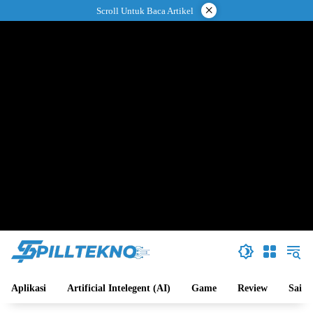
Langsung
×
Scroll Untuk Baca Artikel
ke
konten
Aplikasi
Artificial Intelegent (AI)
Game
Review
Sains