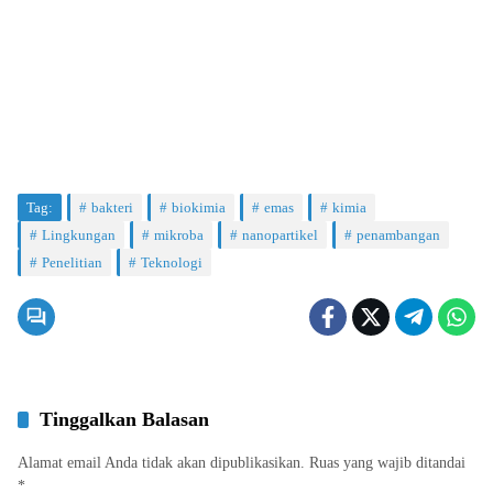
Tag:
bakteri
biokimia
emas
kimia
Lingkungan
mikroba
nanopartikel
penambangan
Penelitian
Teknologi
Tinggalkan Balasan
Alamat email Anda tidak akan dipublikasikan.
Ruas yang wajib ditandai
*