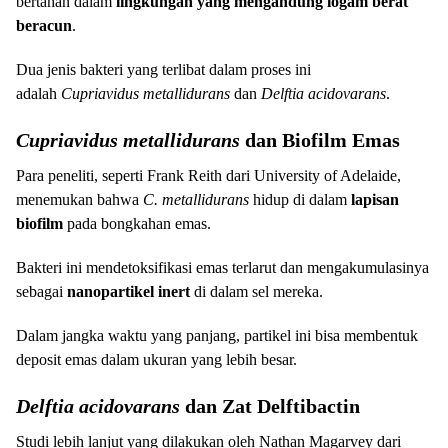
bertahan dalam
lingkungan yang mengandung logam berat
beracun
.
Dua jenis bakteri yang terlibat dalam proses ini
adalah
Cupriavidus metallidurans
dan
Delftia acidovarans
.
Cupriavidus metallidurans
dan Biofilm Emas
Para peneliti, seperti Frank Reith dari University of Adelaide,
menemukan bahwa
C. metallidurans
hidup di dalam
lapisan
biofilm
pada bongkahan emas.
Bakteri ini mendetoksifikasi emas terlarut dan mengakumulasinya
sebagai
nanopartikel inert
di dalam sel mereka.
Dalam jangka waktu yang panjang, partikel ini bisa membentuk
deposit emas dalam ukuran yang lebih besar.
Delftia acidovarans
dan Zat Delftibactin
Studi lebih lanjut yang dilakukan oleh Nathan Magarvey dari