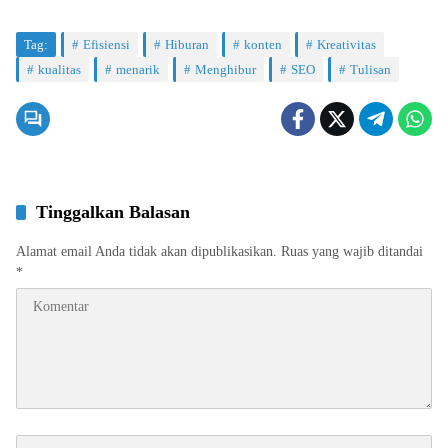
Tag:
Efisiensi
Hiburan
konten
Kreativitas
kualitas
menarik
Menghibur
SEO
Tulisan
Tinggalkan Balasan
Alamat email Anda tidak akan dipublikasikan.
Ruas yang wajib ditandai
*