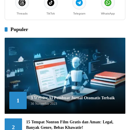
Threads
TikTok
Telegram
WhatsApp
Populer
3 Website AI Pembuat Jurnal Otomatis Terbaik
1
30 November 2023
15 Tempat Nonton Film Gratis dan Aman: Legal,
2
Banyak Genre, Bebas Khawatir!