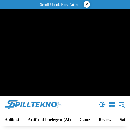
Langsung
×
Scroll Untuk Baca Artikel
ke
konten
Aplikasi
Artificial Intelegent (AI)
Game
Review
Sains