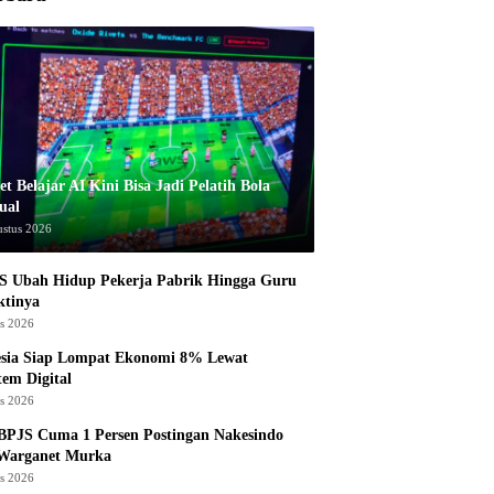
t Belajar AI Kini Bisa Jadi Pelatih Bola
ual
ustus 2026
S Ubah Hidup Pekerja Pabrik Hingga Guru
ktinya
us 2026
esia Siap Lompat Ekonomi 8% Lewat
tem Digital
us 2026
BPJS Cuma 1 Persen Postingan Nakesindo
 Warganet Murka
us 2026