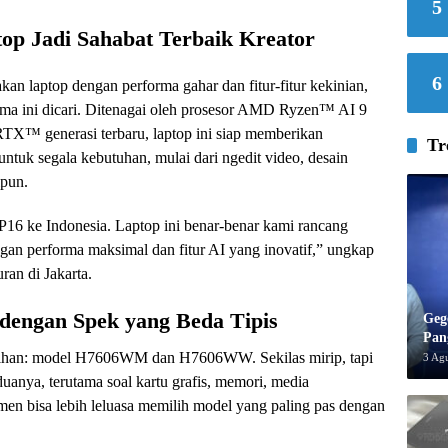
5
op Jadi Sahabat Terbaik Kreator
6
an laptop dengan performa gahar dan fitur-fitur kekinian,
ama ini dicari. Ditenagai oleh prosesor AMD Ryzen™ AI 9
X™ generasi terbaru, laptop ini siap memberikan
Tr
ntuk segala kebutuhan, mulai dari ngedit video, desain
ipun.
16 ke Indonesia. Laptop ini benar-benar kami rancang
gan performa maksimal dan fitur AI yang inovatif,” ungkap
ran di Jakarta.
engan Spek yang Beda Tipis
Geg
Pan
lihan: model H7606WM dan H7606WW. Sekilas mirip, tapi
3 Ag
uanya, terutama soal kartu grafis, memori, media
umen bisa lebih leluasa memilih model yang paling pas dengan