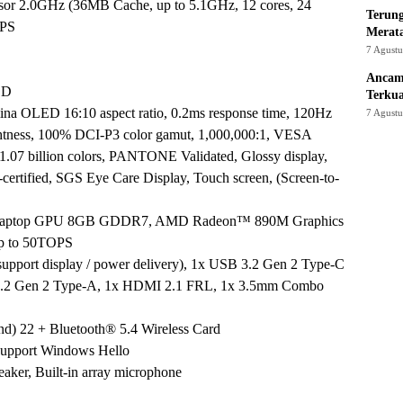
r 2.0GHz (36MB Cache, up to 5.1GHz, 12 cores, 24
Terung
OPS
Merat
7 Agust
Ancam
SD
Terku
ina OLED 16:10 aspect ratio, 0.2ms response time, 120Hz
7 Agust
ightness, 100% DCI-P3 color gamut, 1,000,000:1, VESA
07 billion colors, PANTONE Validated, Glossy display,
certified, SGS Eye Care Display, Touch screen, (Screen-to-
aptop GPU 8GB GDDR7, AMD Radeon™ 890M Graphics
p to 50TOPS
upport display / power delivery), 1x USB 3.2 Gen 2 Type-C
SB 3.2 Gen 2 Type-A, 1x HDMI 2.1 FRL, 1x 3.5mm Combo
and) 22 + Bluetooth® 5.4 Wireless Card
support Windows Hello
aker, Built-in array microphone