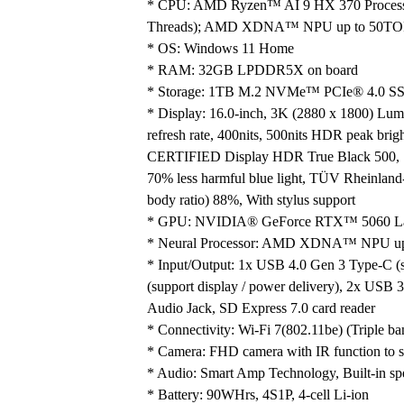
* CPU: AMD Ryzen™ AI 9 HX 370 Processo
Threads); AMD XDNA™ NPU up to 50T
* OS: Windows 11 Home
* RAM: 32GB LPDDR5X on board
* Storage: 1TB M.2 NVMe™ PCIe® 4.0 S
* Display: 16.0-inch, 3K (2880 x 1800) Lum
refresh rate, 400nits, 500nits HDR peak br
CERTIFIED Display HDR True Black 500, 1.
70% less harmful blue light, TÜV Rheinland-
body ratio) 88%, With stylus support
* GPU: NVIDIA® GeForce RTX™ 5060 L
* Neural Processor: AMD XDNA™ NPU u
* Input/Output: 1x USB 4.0 Gen 3 Type-C (s
(support display / power delivery), 2x U
Audio Jack, SD Express 7.0 card reader
* Connectivity: Wi-Fi 7(802.11be) (Triple b
* Camera: FHD camera with IR function to 
* Audio: Smart Amp Technology, Built-in spe
* Battery: 90WHrs, 4S1P, 4-cell Li-ion