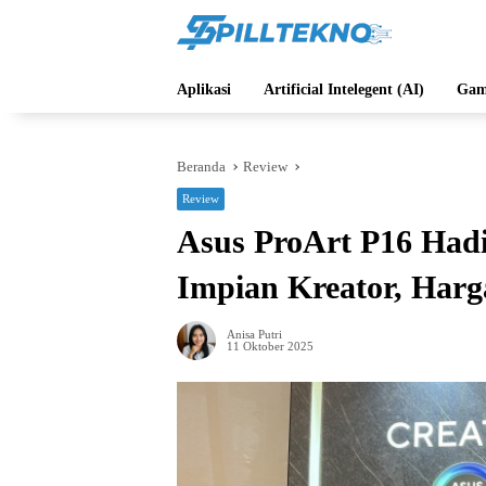
Langsung
ke
konten
Aplikasi
Artificial Intelegent (AI)
Gam
Beranda
Review
Review
Asus ProArt P16 Hadi
Impian Kreator, Harg
Anisa Putri
11 Oktober 2025