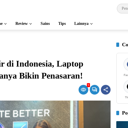
e
Review
Sains
Tips
Lainnya
Co
r di Indonesia, Laptop
anya Bikin Penasaran!
Fa
9
Th
Po