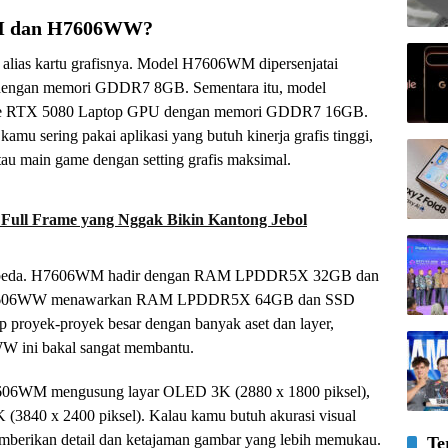
WM dan H7606WW?
 alias kartu grafisnya. Model H7606WM dipersenjatai
ngan memori GDDR7 8GB. Sementara itu, model
 RTX 5080 Laptop GPU dengan memori GDDR7 16GB.
kamu sering pakai aplikasi yang butuh kinerja grafis tinggi,
atau main game dengan setting grafis maksimal.
Full Frame yang Nggak Bikin Kantong Jebol
ga beda. H7606WM hadir dengan RAM LPDDR5X 32GB dan
H7606WW menawarkan RAM LPDDR5X 64GB dan SSD
 proyek-proyek besar dengan banyak aset dan layer,
WW ini bakal sangat membantu.
 H7606WM mengusung layar OLED 3K (2880 x 1800 piksel),
840 x 2400 piksel). Kalau kamu butuh akurasi visual
mberikan detail dan ketajaman gambar yang lebih memukau.
Te