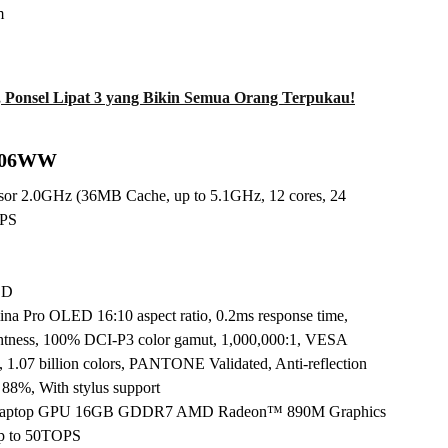
m
 Ponsel Lipat 3 yang Bikin Semua Orang Terpukau!
7606WW
r 2.0GHz (36MB Cache, up to 5.1GHz, 12 cores, 24
OPS
SD
ina Pro OLED 16:10 aspect ratio, 0.2ms response time,
ghtness, 100% DCI-P3 color gamut, 1,000,000:1, VESA
07 billion colors, PANTONE Validated, Anti-reflection
) 88%, With stylus support
Laptop GPU 16GB GDDR7 AMD Radeon™ 890M Graphics
p to 50TOPS