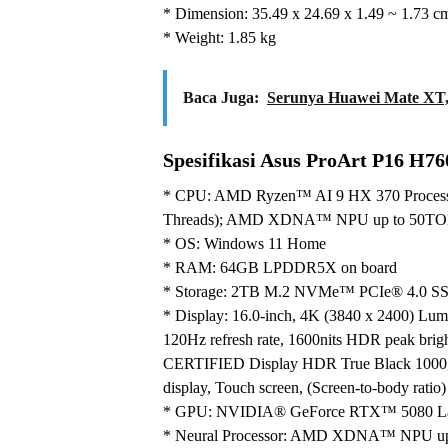
* Dimension: 35.49 x 24.69 x 1.49 ~ 1.73 c
* Weight: 1.85 kg
Baca Juga:
Serunya Huawei Mate XT,
Spesifikasi Asus ProArt P16 H
* CPU: AMD Ryzen™ AI 9 HX 370 Processo
Threads); AMD XDNA™ NPU up to 50T
* OS: Windows 11 Home
* RAM: 64GB LPDDR5X on board
* Storage: 2TB M.2 NVMe™ PCIe® 4.0 S
* Display: 16.0-inch, 4K (3840 x 2400) Lum
120Hz refresh rate, 1600nits HDR peak bri
CERTIFIED Display HDR True Black 1000, 1.
display, Touch screen, (Screen-to-body ratio
* GPU: NVIDIA® GeForce RTX™ 5080 
* Neural Processor: AMD XDNA™ NPU u