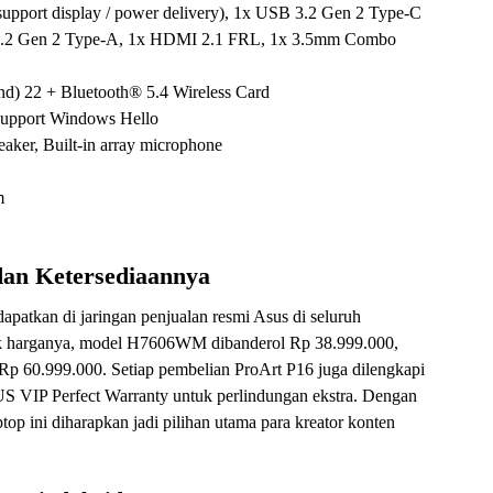
upport display / power delivery), 1x USB 3.2 Gen 2 Type-C
SB 3.2 Gen 2 Type-A, 1x HDMI 2.1 FRL, 1x 3.5mm Combo
and) 22 + Bluetooth® 5.4 Wireless Card
support Windows Hello
aker, Built-in array microphone
m
dan Ketersediaannya
patkan di jaringan penjualan resmi Asus di seluruh
tuk harganya, model H7606WM dibanderol Rp 38.999.000,
 60.999.000. Setiap pembelian ProArt P16 juga dilengkapi
SUS VIP Perfect Warranty untuk perlindungan ekstra. Dengan
ptop ini diharapkan jadi pilihan utama para kreator konten