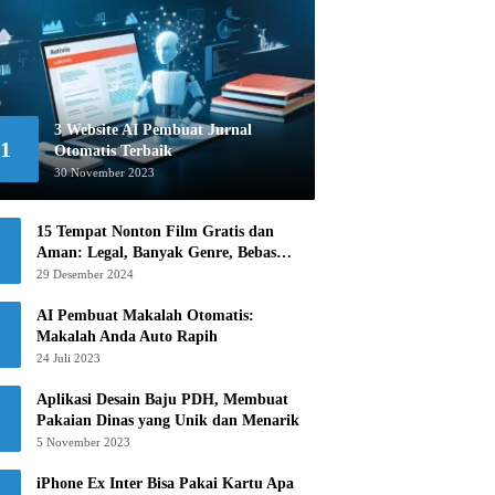
3 Website AI Pembuat Jurnal
1
Otomatis Terbaik
30 November 2023
15 Tempat Nonton Film Gratis dan
Aman: Legal, Banyak Genre, Bebas
Khawatir!
29 Desember 2024
AI Pembuat Makalah Otomatis:
Makalah Anda Auto Rapih
24 Juli 2023
Aplikasi Desain Baju PDH, Membuat
Pakaian Dinas yang Unik dan Menarik
5 November 2023
iPhone Ex Inter Bisa Pakai Kartu Apa