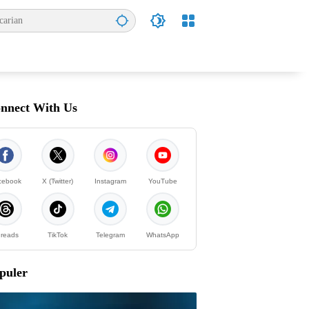
nnect With Us
cebook
X (Twitter)
Instagram
YouTube
reads
TikTok
Telegram
WhatsApp
puler