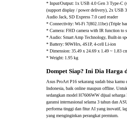
* Input/Output: 1x USB 4.0 Gen 3 Type-C (s
(support display / power delivery), 2x U
Audio Jack, SD Express 7.0 card reader
* Connectivity: Wi-Fi 7(802.11be) (Triple b
* Camera: FHD camera with IR function to 
* Audio: Smart Amp Technology, Built-in spe
* Battery: 90WHrs, 4S1P, 4-cell Li-ion
* Dimension: 35.49 x 24.69 x 1.49 ~ 1.83 c
* Weight: 1.95 kg
Dompet Siap? Ini Dia Harga 
Asus ProArt P16 sekarang sudah bisa kamu da
Indonesia, baik online maupun offline. Un
sedangkan model H7606WW dijual seharga Rp
garansi internasional selama 3 tahun dan A
performa tinggi dan fitur AI yang inovatif, la
yang menginginkan perangkat premium.