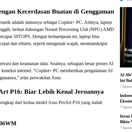
dengan Kecerdasan Buatan di Genggaman
narik adalah statusnya sebagai Copilot+ PC. Artinya, laptop
anggih, berkat dukungan Neural Processing Unit (NPU) AMD
capai 50TOPS. Dengan kemampuan ini, laptop bisa
epat dan efisien, seperti mengenali wajah, mentranskripsi
Kage
Virt
7 Ag
 privasi dan keamanan data. Soalnya, sebagian besar proses AI
lu koneksi internet. “Copilot+ PC memberikan pengalaman AI
AI AW
gunanya,” jelas perwakilan Asus.
Ini Bu
7 Agust
Art P16: Biar Lebih Kenal Jeroannya
Indon
Ekosis
si lengkap dari kedua model Asus ProArt P16 yang sudah
7 Agust
Iuran 
Bikin
7606WM
7 Agust