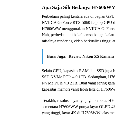
Apa Saja Sih Bedanya H7606
Perbedaan paling kentara ada di bagian GPU
NVIDIA GeForce RTX 5060 Laptop GPU de
H7606WW menggunakan NVIDIA GeForce
Nah, perbedaan ini bakal terasa banget kalau 
misalnya rendering video berkualitas tinggi 
Baca Juga:
Review Nikon Z5 Kamera 
Selain GPU, kapasitas RAM dan SSD ju
SSD NVMe PCIe 4.0 1TB. Sedangkan, 
NVMe PCIe 4.0 2TB. Buat yang sering garap
kapasitas memori yang lebih lega di H7606
Terakhir, resolusi layarnya juga berbeda.
sementara H7606WW punya layar OLED 4K (3
yang tinggi, layar 4K di H7606WW jelas me