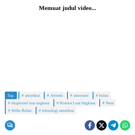
Memuat judul video...
Tag:
antariksa
Artemis
astronaut
bulan
eksplorasi luar angkasa
Konten Luar Angkasa
Nasa
Selfie Bulan
teknologi antariksa