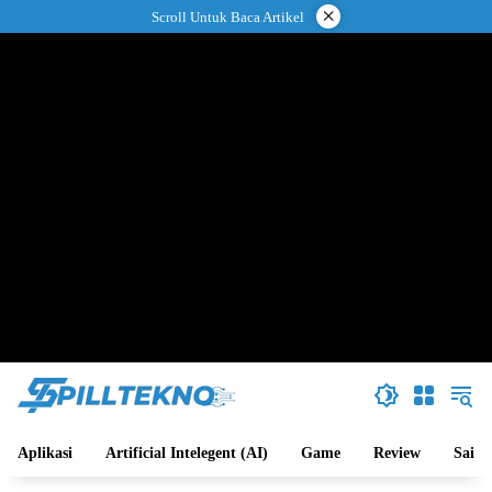
Langsung
×
Scroll Untuk Baca Artikel
ke
konten
Aplikasi
Artificial Intelegent (AI)
Game
Review
Sains