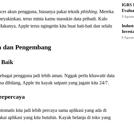
IGRS 
Evalua
incer akun pengguna, biasanya pakai teknik
phishing
. Mereka
9 Agust
 meyakinkan, terus minta kamu masukin data pribadi. Kalo
akanya, Apple terus ngingetin kita buat hati-hati dan selalu
Indust
Invest
8 Agust
na dan Pengembang
 Baik
 sebagai pengguna jadi lebih aman. Nggak perlu khawatir data
isa dibilang, Apple itu kayak satpam yang jagain kita 24/7.
Terpercaya
tomatis kita jadi lebih percaya sama aplikasi yang ada di
akai aplikasi yang kita butuhin. Kayak belanja di toko yang