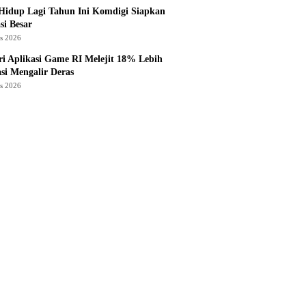
Hidup Lagi Tahun Ini Komdigi Siapkan
si Besar
us 2026
ri Aplikasi Game RI Melejit 18% Lebih
asi Mengalir Deras
us 2026