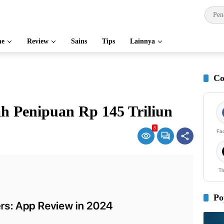
e
Review
Sains
Tips
Lainnya
Co
h Penipuan Rp 145 Triliun
8
Fa
Th
Po