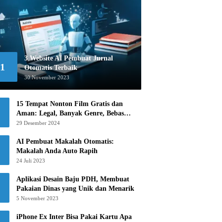
3 Website AI Pembuat Jurnal
1
Otomatis Terbaik
30 November 2023
15 Tempat Nonton Film Gratis dan
Aman: Legal, Banyak Genre, Bebas
Khawatir!
29 Desember 2024
AI Pembuat Makalah Otomatis:
Makalah Anda Auto Rapih
24 Juli 2023
Aplikasi Desain Baju PDH, Membuat
Pakaian Dinas yang Unik dan Menarik
5 November 2023
iPhone Ex Inter Bisa Pakai Kartu Apa