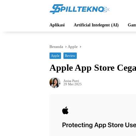
Langsung
ke
konten
Aplikasi
Artificial Intelegent (AI)
Gam
Beranda
Apple
Apple
Review
Apple App Store Cega
Anisa Putri
29 Mei 2025