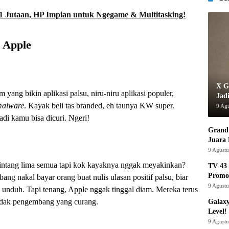
 Jutaan, HP Impian untuk Ngegame & Multitasking!
 Apple
X G
 yang bikin aplikasi palsu, niru-niru aplikasi populer,
Jad
alware
. Kayak beli tas branded, eh taunya KW super.
9 Ag
badi kamu bisa dicuri. Ngeri!
Grand 
Juara
9 Agust
bintang lima semua tapi kok kayaknya nggak meyakinkan?
TV 43 
Promo
bang nakal bayar orang buat nulis ulasan positif palsu, biar
9 Agust
 unduh. Tapi tenang, Apple nggak tinggal diam. Mereka terus
indak pengembang yang curang.
Galaxy
Level!
9 Agust