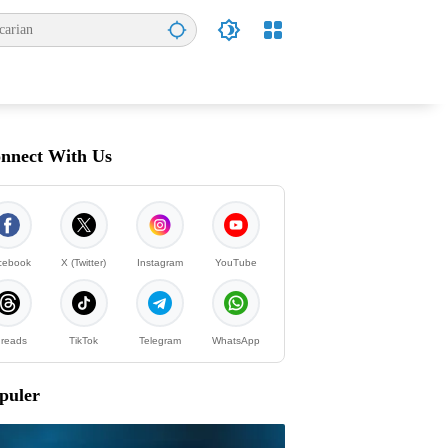
nnect With Us
cebook
X (Twitter)
Instagram
YouTube
reads
TikTok
Telegram
WhatsApp
puler