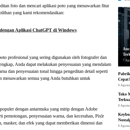
itan foto dan mencari aplikasi poto yang menawarkan fitur
 pilihan yang kami rekomendasikan:
s dengan Aplikasi ChatGPT di Windows
Anc
Ter
oto profesional yang sering digunakan oleh fotografer dan
7 Ag
g lengkap, Anda dapat melakukan penyesuaian yang mendalam
rna dan penyesuaian tonal hingga pengeditan detail seperti
Pabrik
om menawarkan semua yang Anda butuhkan untuk
Cepat
6 Agust
Toko M
Terku
6 Agust
at populer dengan antarmuka yang mirip dengan Adobe
Keyboa
erti pemotongan, penyesuaian warna, dan kecerahan, Pixlr
Nostal
san, masker, dan efek yang dapat memberikan dimensi dan
6 Agust