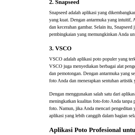
2. Snapseed
Snapseed adalah aplikasi yang dikembangkan
yang kuat. Dengan antarmuka yang intuitif,
dan kecerahan gambar. Selain itu, Snapseed 
pembingkaian yang memungkinkan Anda untu
3. VSCO
VSCO adalah aplikasi poto populer yang terke
VSCO juga menyediakan berbagai alat penged
dan pemotongan. Dengan antarmuka yang sed
foto Anda dan menerapkan sentuhan artistik 
Dengan menggunakan salah satu dari aplikas
meningkatkan kualitas foto-foto Anda tanpa
foto. Namun, jika Anda mencari pengeditan 
aplikasi yang lebih canggih dalam bagian sel
Aplikasi Poto Profesional un