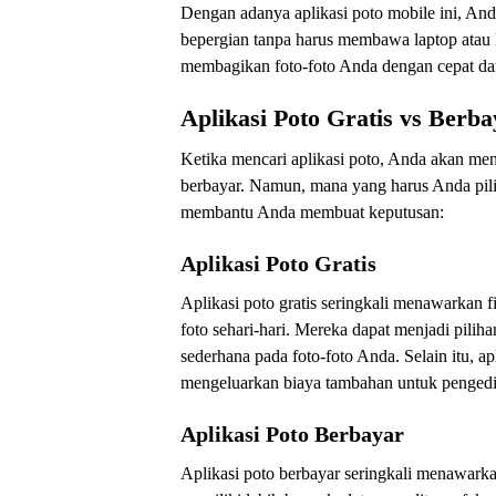
Dengan adanya aplikasi poto mobile ini, An
bepergian tanpa harus membawa laptop atau
membagikan foto-foto Anda dengan cepat da
Aplikasi Poto Gratis vs Berb
Ketika mencari aplikasi poto, Anda akan me
berbayar. Namun, mana yang harus Anda pili
membantu Anda membuat keputusan:
Aplikasi Poto Gratis
Aplikasi poto gratis seringkali menawarkan
foto sehari-hari. Mereka dapat menjadi pili
sederhana pada foto-foto Anda. Selain itu, ap
mengeluarkan biaya tambahan untuk pengedit
Aplikasi Poto Berbayar
Aplikasi poto berbayar seringkali menawarka