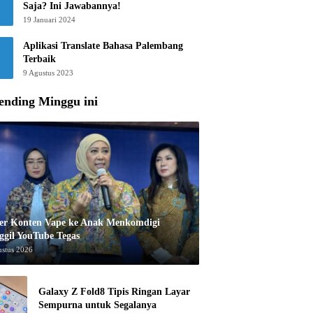
Saja? Ini Jawabannya!
19 Januari 2024
Aplikasi Translate Bahasa Palembang
Terbaik
9 Agustus 2023
ending Minggu ini
er Konten Vape ke Anak Menkomdigi
ggil YouTube Tegas
ustus 2026
Galaxy Z Fold8 Tipis Ringan Layar
Sempurna untuk Segalanya