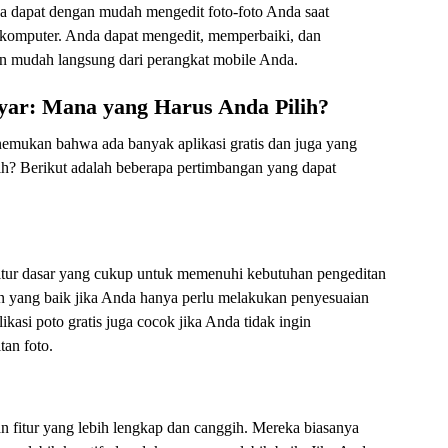
da dapat dengan mudah mengedit foto-foto Anda saat
 komputer. Anda dapat mengedit, memperbaiki, dan
n mudah langsung dari perangkat mobile Anda.
ayar: Mana yang Harus Anda Pilih?
nemukan bahwa ada banyak aplikasi gratis dan juga yang
h? Berikut adalah beberapa pertimbangan yang dapat
 fitur dasar yang cukup untuk memenuhi kebutuhan pengeditan
han yang baik jika Anda hanya perlu melakukan penyesuaian
likasi poto gratis juga cocok jika Anda tidak ingin
an foto.
n fitur yang lebih lengkap dan canggih. Mereka biasanya