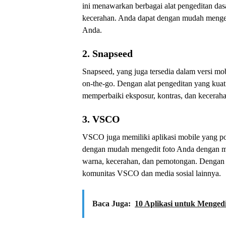
ini menawarkan berbagai alat pengeditan da
kecerahan. Anda dapat dengan mudah mengedi
Anda.
2. Snapseed
Snapseed, yang juga tersedia dalam versi mobi
on-the-go. Dengan alat pengeditan yang kua
memperbaiki eksposur, kontras, dan kecera
3. VSCO
VSCO juga memiliki aplikasi mobile yang popu
dengan mudah mengedit foto Anda dengan me
warna, kecerahan, dan pemotongan. Dengan
komunitas VSCO dan media sosial lainnya.
Baca Juga:
10 Aplikasi untuk Menged