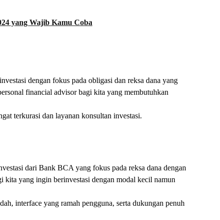
024 yang Wajib Kamu Coba
vestasi dengan fokus pada obligasi dan reksa dana yang
 personal financial advisor bagi kita yang membutuhkan
gat terkurasi dan layanan konsultan investasi.
vestasi dari Bank BCA yang fokus pada reksa dana dengan
gi kita yang ingin berinvestasi dengan modal kecil namun
ndah, interface yang ramah pengguna, serta dukungan penuh