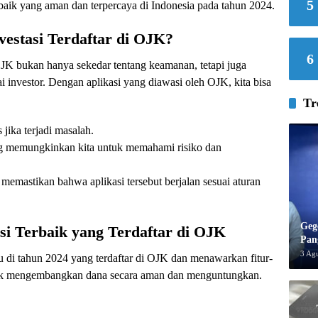
5
terbaik yang aman dan terpercaya di Indonesia pada tahun 2024.
estasi Terdaftar di OJK?
6
 OJK bukan hanya sekedar tentang keamanan, tetapi juga
 investor. Dengan aplikasi yang diawasi oleh OJK, kita bisa
Tr
 jika terjadi masalah.
 memungkinkan kita untuk memahami risiko dan
memastikan bahwa aplikasi tersebut berjalan sesuai aturan
Geg
si Terbaik yang Terdaftar di OJK
Pan
3 Ag
aru di tahun 2024 yang terdaftar di OJK dan menawarkan fitur-
ntuk mengembangkan dana secara aman dan menguntungkan.