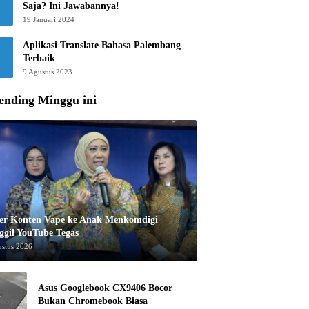
Saja? Ini Jawabannya!
19 Januari 2024
Aplikasi Translate Bahasa Palembang
Terbaik
9 Agustus 2023
ending Minggu ini
er Konten Vape ke Anak Menkomdigi
ggil YouTube Tegas
ustus 2026
Asus Googlebook CX9406 Bocor
Bukan Chromebook Biasa