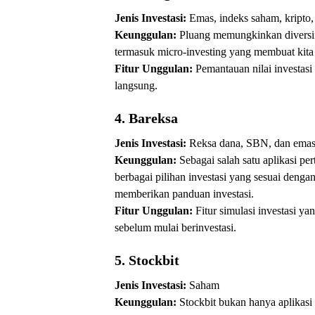
Jenis Investasi:
Emas, indeks saham, kripto,
Keunggulan:
Pluang memungkinkan diversifik
termasuk micro-investing yang membuat kita 
Fitur Unggulan:
Pemantauan nilai investasi s
langsung.
4.
Bareksa
Jenis Investasi:
Reksa dana, SBN, dan ema
Keunggulan:
Sebagai salah satu aplikasi 
berbagai pilihan investasi yang sesuai dengan
memberikan panduan investasi.
Fitur Unggulan:
Fitur simulasi investasi y
sebelum mulai berinvestasi.
5.
Stockbit
Jenis Investasi:
Saham
Keunggulan:
Stockbit bukan hanya aplikasi i