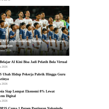
la AFF 2026 Guncang Medsos, Netizen Soroti
anggalan
ustus 2026
Belajar AI Kini Bisa Jadi Pelatih Bola Virtual
us 2026
S Ubah Hidup Pekerja Pabrik Hingga Guru
ktinya
us 2026
esia Siap Lompat Ekonomi 8% Lewat
tem Digital
us 2026
BPJS Cuma 1 Persen Postingan Nakesindo