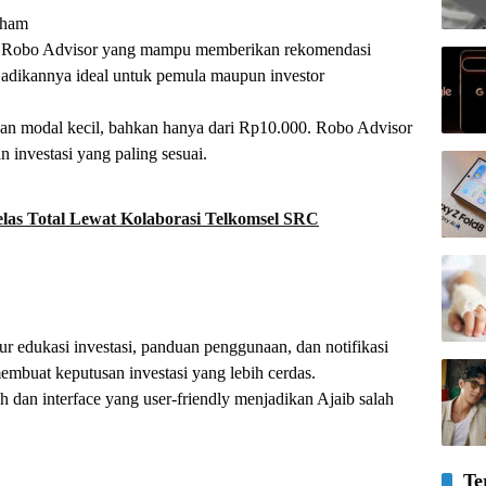
aham
i Robo Advisor yang mampu memberikan rekomendasi
enjadikannya ideal untuk pemula maupun investor
gan modal kecil, bahkan hanya dari Rp10.000. Robo Advisor
 investasi yang paling sesuai.
as Total Lewat Kolaborasi Telkomsel SRC
r edukasi investasi, panduan penggunaan, dan notifikasi
buat keputusan investasi yang lebih cerdas.
h dan interface yang user-friendly menjadikan Ajaib salah
Te