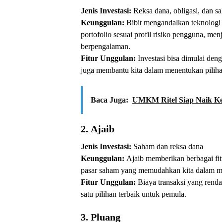
Jenis Investasi:
Reksa dana, obligasi, dan s
Keunggulan:
Bibit mengandalkan teknolog
portofolio sesuai profil risiko pengguna, m
berpengalaman.
Fitur Unggulan:
Investasi bisa dimulai den
juga membantu kita dalam menentukan pilihan
Baca Juga:
UMKM Ritel Siap Naik Kel
2.
Ajaib
Jenis Investasi:
Saham dan reksa dana
Keunggulan:
Ajaib memberikan berbagai fitu
pasar saham yang memudahkan kita dalam mem
Fitur Unggulan:
Biaya transaksi yang renda
satu pilihan terbaik untuk pemula.
3.
Pluang