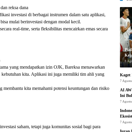
 dan reksa dana
asi investasi di berbagai instrumen dalam satu aplikasi,
bisa mulai berinvestasi dengan modal kecil.
ecara real-time, serta fleksibilitas mencairkan emas secara
Pia
Kej
s
8 Ag
pertama yang mendapatkan izin OJK, Bareksa menawarkan
 kebutuhan kita. Aplikasi ini juga memiliki tim ahli yang
Kaget 
7 Agust
ang membantu kita memahami potensi keuntungan dan risiko
AI AW
Ini Bu
7 Agust
Indon
Ekosis
7 Agust
nvestasi saham, tetapi juga komunitas sosial bagi para
Iuran 