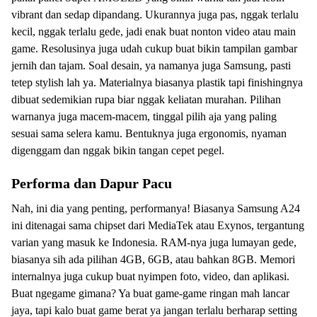
vibrant dan sedap dipandang. Ukurannya juga pas, nggak terlalu
kecil, nggak terlalu gede, jadi enak buat nonton video atau main
game. Resolusinya juga udah cukup buat bikin tampilan gambar
jernih dan tajam. Soal desain, ya namanya juga Samsung, pasti
tetep stylish lah ya. Materialnya biasanya plastik tapi finishingnya
dibuat sedemikian rupa biar nggak keliatan murahan. Pilihan
warnanya juga macem-macem, tinggal pilih aja yang paling
sesuai sama selera kamu. Bentuknya juga ergonomis, nyaman
digenggam dan nggak bikin tangan cepet pegel.
Performa dan Dapur Pacu
Nah, ini dia yang penting, performanya! Biasanya Samsung A24
ini ditenagai sama chipset dari MediaTek atau Exynos, tergantung
varian yang masuk ke Indonesia. RAM-nya juga lumayan gede,
biasanya sih ada pilihan 4GB, 6GB, atau bahkan 8GB. Memori
internalnya juga cukup buat nyimpen foto, video, dan aplikasi.
Buat ngegame gimana? Ya buat game-game ringan mah lancar
jaya, tapi kalo buat game berat ya jangan terlalu berharap setting