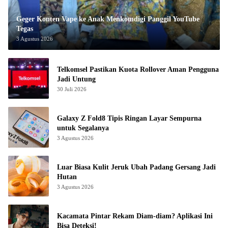
Geger Konten Vape ke Anak Menkomdigi Panggil YouTube
Tegas
3 Agustus 2026
Telkomsel Pastikan Kuota Rollover Aman Pengguna
Jadi Untung
30 Juli 2026
Galaxy Z Fold8 Tipis Ringan Layar Sempurna
untuk Segalanya
3 Agustus 2026
Luar Biasa Kulit Jeruk Ubah Padang Gersang Jadi
Hutan
3 Agustus 2026
Kacamata Pintar Rekam Diam-diam? Aplikasi Ini
Bisa Deteksi!