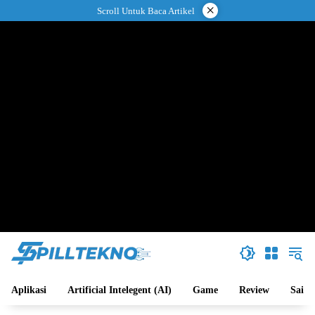
Langsung
×
Scroll Untuk Baca Artikel
ke
konten
Aplikasi
Artificial Intelegent (AI)
Game
Review
Sains