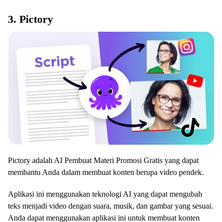
3. Pictory
Pictory adalah AI Pembuat Materi Promosi Gratis yang dapat
membantu Anda dalam membuat konten berupa video pendek.
Aplikasi ini menggunakan teknologi AI yang dapat mengubah
teks menjadi video dengan suara, musik, dan gambar yang sesuai.
Anda dapat menggunakan aplikasi ini untuk membuat konten