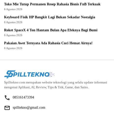
Toko Mie Tutup Permanen Resep Rahasia Bisnis FnB Terkuak
6 Agustus 2026
Keyboard Fisik HP Bangkit Lagi Bukan Sekadar Nostalgia
6 Agustus 2026
Roket SpaceX 4 Ton Hantam Bulan Apa Efeknya Bagi Bumi
6 Agustus 2026
Pakaian Awet Ternyata Ada Rahasia Cuci Hemat Airnya!
6 Agustus 2026
Spilltekno.com merupakan website teknologi yang selalu update informasi
mengenai Aplikasi, AI, Review, Tips & Trik, Game, dan Sains.
085161473394
spilltekno@gmail.com