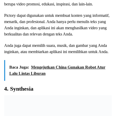
berupa video promosi, edukasi, inspirasi, dan lain-lain.
Pictory dapat digunakan untuk membuat konten yang informatif,
menarik, dan profesional. Anda hanya perlu menulis teks yang
Anda inginkan, dan aplikasi ini akan menghasilkan video yang
berkualitas dan relevan dengan teks Anda.
Anda juga dapat memilih suara, musik, dan gambar yang Anda
inginkan, atau membiarkan aplikasi ini memilihkan untuk Anda.
Baca Juga:
Mengejutkan China Gunakan Robot Atur
Lalu Lintas Liburan
4. Synthesia