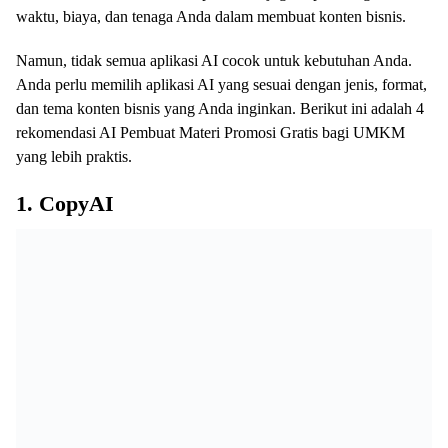
waktu, biaya, dan tenaga Anda dalam membuat konten bisnis.
Namun, tidak semua aplikasi AI cocok untuk kebutuhan Anda.
Anda perlu memilih aplikasi AI yang sesuai dengan jenis, format,
dan tema konten bisnis yang Anda inginkan. Berikut ini adalah 4
rekomendasi AI Pembuat Materi Promosi Gratis bagi UMKM
yang lebih praktis.
1. CopyAI