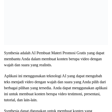
Synthesia adalah AI Pembuat Materi Promosi Gratis yang dapat
membantu Anda dalam membuat konten berupa video dengan
wajah dan suara yang realistis.
Aplikasi ini menggunakan teknologi AI yang dapat mengubah
teks menjadi video dengan wajah dan suara yang Anda pilih dari
berbagai pilihan yang tersedia. Anda dapat menggunakan aplikasi
ini untuk membuat konten berupa video testimoni, presentasi,
tutorial, dan lain-lain.
Synthesia dapat digunakan untuk membuat konten yang