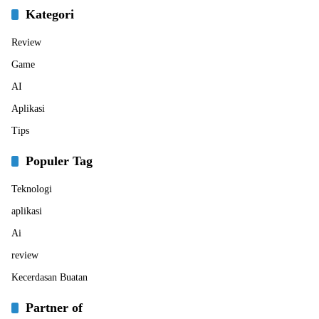
Kategori
Review
Game
AI
Aplikasi
Tips
Populer Tag
Teknologi
aplikasi
Ai
review
Kecerdasan Buatan
Partner of