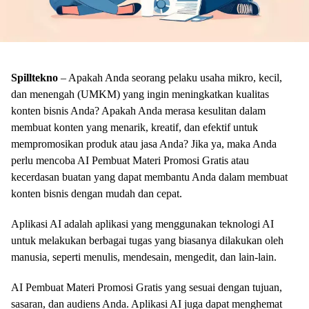
Spilltekno
– Apakah Anda seorang pelaku usaha mikro, kecil,
dan menengah (UMKM) yang ingin meningkatkan kualitas
konten bisnis Anda? Apakah Anda merasa kesulitan dalam
membuat konten yang menarik, kreatif, dan efektif untuk
mempromosikan produk atau jasa Anda? Jika ya, maka Anda
perlu mencoba AI Pembuat Materi Promosi Gratis atau
kecerdasan buatan yang dapat membantu Anda dalam membuat
konten bisnis dengan mudah dan cepat.
Aplikasi AI adalah aplikasi yang menggunakan teknologi AI
untuk melakukan berbagai tugas yang biasanya dilakukan oleh
manusia, seperti menulis, mendesain, mengedit, dan lain-lain.
AI Pembuat Materi Promosi Gratis yang sesuai dengan tujuan,
sasaran, dan audiens Anda. Aplikasi AI juga dapat menghemat