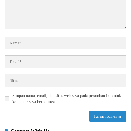
Simpan nama, email, dan situs web saya pada peramban ini untuk
komentar saya berikutnya.