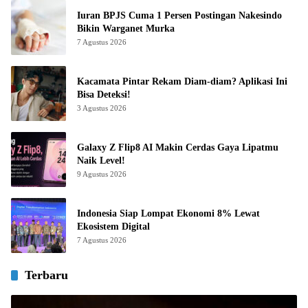
Iuran BPJS Cuma 1 Persen Postingan Nakesindo
Bikin Warganet Murka
7 Agustus 2026
Kacamata Pintar Rekam Diam-diam? Aplikasi Ini
Bisa Deteksi!
3 Agustus 2026
Galaxy Z Flip8 AI Makin Cerdas Gaya Lipatmu
Naik Level!
9 Agustus 2026
Indonesia Siap Lompat Ekonomi 8% Lewat
Ekosistem Digital
7 Agustus 2026
Terbaru