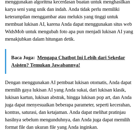
menggunakan algoritma kecerdasan buatan untuk menghasilkan
karya seni yang unik dan indah. Anda tidak perlu memiliki
keterampilan menggambar atau melukis yang tinggi untuk
membuat lukisan AI, karena Anda dapat menggunakan situs web
WidsMob untuk mengubah foto apa pun menjadi lukisan AI yang
menakjubkan dalam hitungan detik.
Baca Juga:
Mengapa Chatbot Ini Lebih dari Sekedar
Asisten? Temukan Jawabannya!
Dengan menggunakan AI pembuat lukisan otomatis, Anda dapat
memilih gaya lukisan AI yang Anda sukai, dari lukisan klasik,
lukisan kartun, lukisan abstrak, hingga lukisan pop art, dan Anda
juga dapat menyesuaikan beberapa parameter, seperti kecerahan,
kontras, saturasi, dan ketajaman. Anda dapat melihat pratinjau
hasilnya sebelum mengunduhnya, dan Anda juga dapat memilih
format file dan ukuran file yang Anda inginkan.