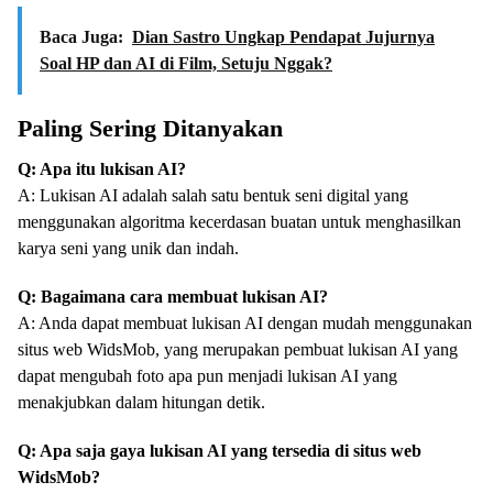
Baca Juga:
Dian Sastro Ungkap Pendapat Jujurnya
Soal HP dan AI di Film, Setuju Nggak?
Paling Sering Ditanyakan
Q: Apa itu lukisan AI?
A: Lukisan AI adalah salah satu bentuk seni digital yang
menggunakan algoritma kecerdasan buatan untuk menghasilkan
karya seni yang unik dan indah.
Q: Bagaimana cara membuat lukisan AI?
A: Anda dapat membuat lukisan AI dengan mudah menggunakan
situs web WidsMob, yang merupakan pembuat lukisan AI yang
dapat mengubah foto apa pun menjadi lukisan AI yang
menakjubkan dalam hitungan detik.
Q: Apa saja gaya lukisan AI yang tersedia di situs web
WidsMob?