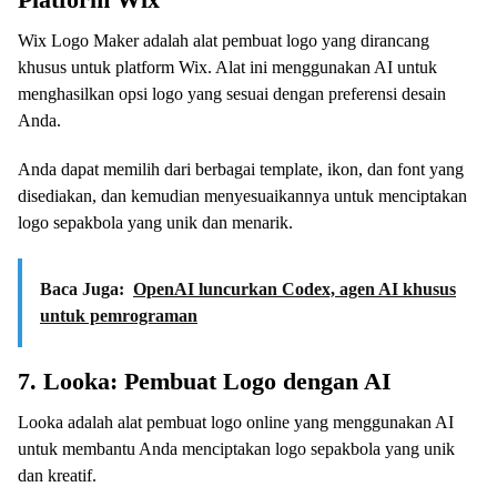
Wix Logo Maker adalah alat pembuat logo yang dirancang
khusus untuk platform Wix. Alat ini menggunakan AI untuk
menghasilkan opsi logo yang sesuai dengan preferensi desain
Anda.
Anda dapat memilih dari berbagai template, ikon, dan font yang
disediakan, dan kemudian menyesuaikannya untuk menciptakan
logo sepakbola yang unik dan menarik.
Baca Juga:
OpenAI luncurkan Codex, agen AI khusus
untuk pemrograman
7. Looka: Pembuat Logo dengan AI
Looka adalah alat pembuat logo online yang menggunakan AI
untuk membantu Anda menciptakan logo sepakbola yang unik
dan kreatif.