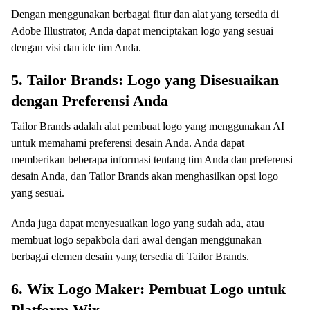
Dengan menggunakan berbagai fitur dan alat yang tersedia di
Adobe Illustrator, Anda dapat menciptakan logo yang sesuai
dengan visi dan ide tim Anda.
5. Tailor Brands: Logo yang Disesuaikan
dengan Preferensi Anda
Tailor Brands adalah alat pembuat logo yang menggunakan AI
untuk memahami preferensi desain Anda. Anda dapat
memberikan beberapa informasi tentang tim Anda dan preferensi
desain Anda, dan Tailor Brands akan menghasilkan opsi logo
yang sesuai.
Anda juga dapat menyesuaikan logo yang sudah ada, atau
membuat logo sepakbola dari awal dengan menggunakan
berbagai elemen desain yang tersedia di Tailor Brands.
6. Wix Logo Maker: Pembuat Logo untuk
Platform Wix