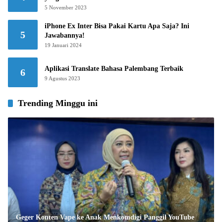
5 November 2023
iPhone Ex Inter Bisa Pakai Kartu Apa Saja? Ini
5
Jawabannya!
19 Januari 2024
Aplikasi Translate Bahasa Palembang Terbaik
6
9 Agustus 2023
Trending Minggu ini
Geger Konten Vape ke Anak Menkomdigi Panggil YouTube