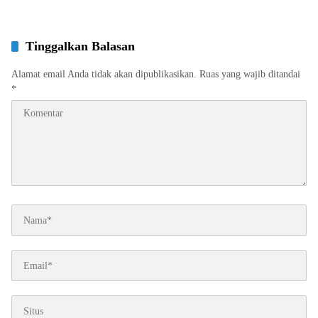
Tinggalkan Balasan
Alamat email Anda tidak akan dipublikasikan.
Ruas yang wajib ditandai
*