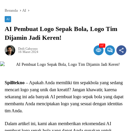
Beranda
AI
AI
AI Pembuat Logo Sepak Bola, Logo Tim
Dijamin Jadi Keren!
187
Dedi Cahyono
16 Maret 2024
Spilltekno
– Apakah Anda memiliki tim sepakbola yang sedang
mencari logo yang unik dan kreatif? Jangan khawatir, karena
sekarang ini ada banyak AI pembuat logo sepak bola yang dapat
membantu Anda menciptakan logo yang sesuai dengan identitas
tim Anda.
Dalam artikel ini, kami akan memberikan rekomendasi AI
pembuat logo sepak bola yang dapat Anda gunakan untuk