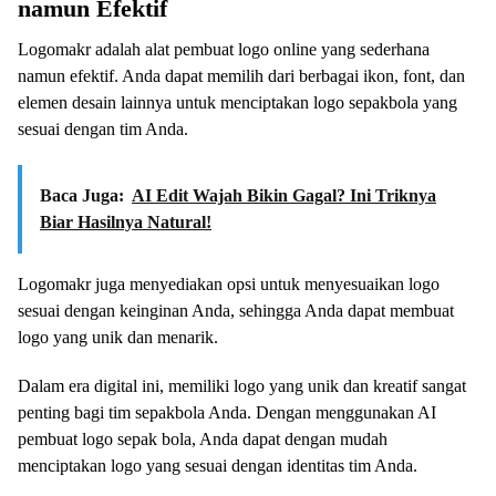
namun Efektif
Logomakr adalah alat pembuat logo online yang sederhana
namun efektif. Anda dapat memilih dari berbagai ikon, font, dan
elemen desain lainnya untuk menciptakan logo sepakbola yang
sesuai dengan tim Anda.
Baca Juga:
AI Edit Wajah Bikin Gagal? Ini Triknya
Biar Hasilnya Natural!
Logomakr juga menyediakan opsi untuk menyesuaikan logo
sesuai dengan keinginan Anda, sehingga Anda dapat membuat
logo yang unik dan menarik.
Dalam era digital ini, memiliki logo yang unik dan kreatif sangat
penting bagi tim sepakbola Anda. Dengan menggunakan AI
pembuat logo sepak bola, Anda dapat dengan mudah
menciptakan logo yang sesuai dengan identitas tim Anda.