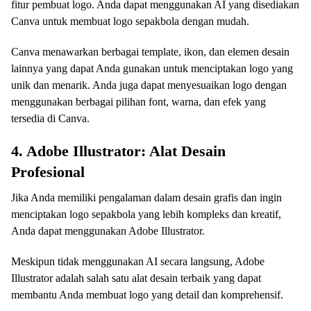
fitur pembuat logo. Anda dapat menggunakan AI yang disediakan
Canva untuk membuat logo sepakbola dengan mudah.
Canva menawarkan berbagai template, ikon, dan elemen desain
lainnya yang dapat Anda gunakan untuk menciptakan logo yang
unik dan menarik. Anda juga dapat menyesuaikan logo dengan
menggunakan berbagai pilihan font, warna, dan efek yang
tersedia di Canva.
4. Adobe Illustrator: Alat Desain
Profesional
Jika Anda memiliki pengalaman dalam desain grafis dan ingin
menciptakan logo sepakbola yang lebih kompleks dan kreatif,
Anda dapat menggunakan Adobe Illustrator.
Meskipun tidak menggunakan AI secara langsung, Adobe
Illustrator adalah salah satu alat desain terbaik yang dapat
membantu Anda membuat logo yang detail dan komprehensif.