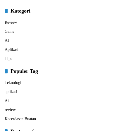
Kategori
Review
Game
AI
Aplikasi
Tips
Populer Tag
Teknologi
aplikasi
Ai
review
Kecerdasan Buatan