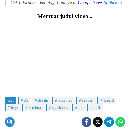
Cek Informasi Teknologi Lainnya di
Google News
Spilltekno
Memuat judul video...
Tag:
Ai
desain
identitas
Inovasi
kreatif
logo
Pembuat
sepakbola
tim
unik