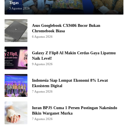
Tegas
3 Agustus 2026
Asus Googlebook CX9406 Bocor Bukan
Chromebook Biasa
6 Agustus 2026
Galaxy Z Flip8 AI Makin Cerdas Gaya Lipatmu
Naik Level!
9 Agustus 2026
Indonesia Siap Lompat Ekonomi 8% Lewat
Ekosistem Digital
7 Agustus 2026
Iuran BPJS Cuma 1 Persen Postingan Nakesindo
Bikin Warganet Murka
7 Agustus 2026