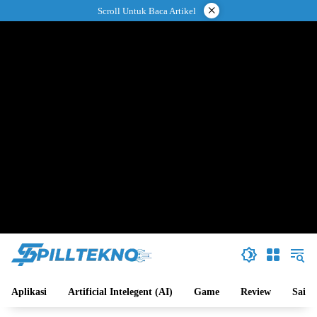
Langsung
×
Scroll Untuk Baca Artikel
ke
konten
Aplikasi
Artificial Intelegent (AI)
Game
Review
Sains