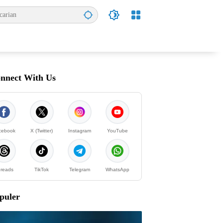
nnect With Us
cebook
X (Twitter)
Instagram
YouTube
reads
TikTok
Telegram
WhatsApp
puler