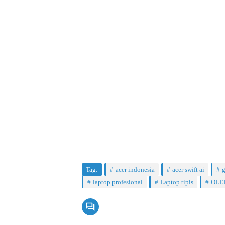
Tag:
acer indonesia
acer swift ai
g
laptop profesional
Laptop tipis
OLE