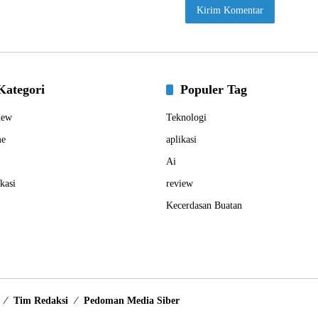
Kategori
Populer Tag
iew
Teknologi
e
aplikasi
Ai
kasi
review
Kecerdasan Buatan
Tim Redaksi
Pedoman Media Siber