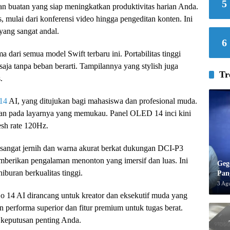
5
n buatan yang siap meningkatkan produktivitas harian Anda.
s, mulai dari konferensi video hingga pengeditan konten. Ini
 yang sangat andal.
6
a dari semua model Swift terbaru ini. Portabilitas tinggi
ja tanpa beban berarti. Tampilannya yang stylish juga
Tr
.
 14
AI, yang ditujukan bagi mahasiswa dan profesional muda.
ikan pada layarnya yang memukau. Panel OLED 14 inci kini
sh rate 120Hz.
 sangat jernih dan warna akurat berkat dukungan DCI-P3
berikan pengalaman menonton yang imersif dan luas. Ini
Geg
iburan berkualitas tinggi.
Pan
3 Ag
Go 14 AI dirancang untuk kreator dan eksekutif muda yang
performa superior dan fitur premium untuk tugas berat.
 keputusan penting Anda.