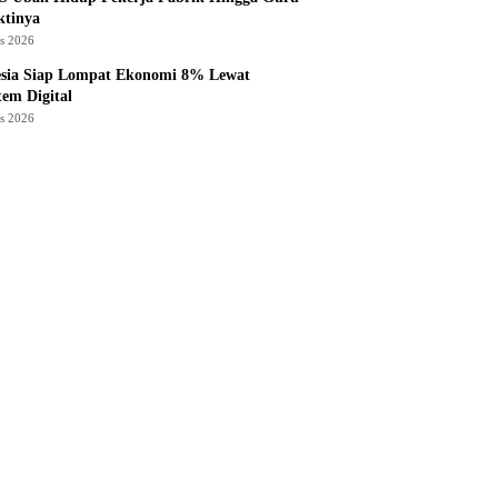
ktinya
us 2026
esia Siap Lompat Ekonomi 8% Lewat
tem Digital
us 2026