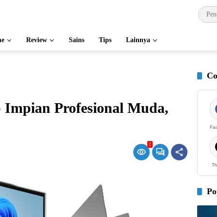
e
Review
Sains
Tips
Lainnya
Co
p Impian Profesional Muda,
Fa
2
Th
Po