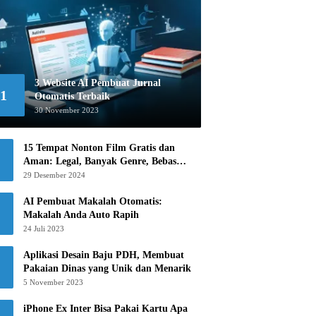
3 Website AI Pembuat Jurnal
1
Otomatis Terbaik
30 November 2023
15 Tempat Nonton Film Gratis dan
Aman: Legal, Banyak Genre, Bebas
Khawatir!
29 Desember 2024
AI Pembuat Makalah Otomatis:
Makalah Anda Auto Rapih
24 Juli 2023
Aplikasi Desain Baju PDH, Membuat
Pakaian Dinas yang Unik dan Menarik
5 November 2023
iPhone Ex Inter Bisa Pakai Kartu Apa