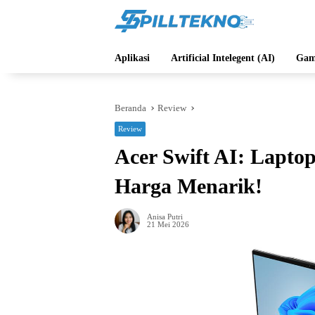
Langsung
ke
konten
Aplikasi
Artificial Intelegent (AI)
Gam
Beranda
Review
Review
Acer Swift AI: Lapto
Harga Menarik!
Anisa Putri
21 Mei 2026