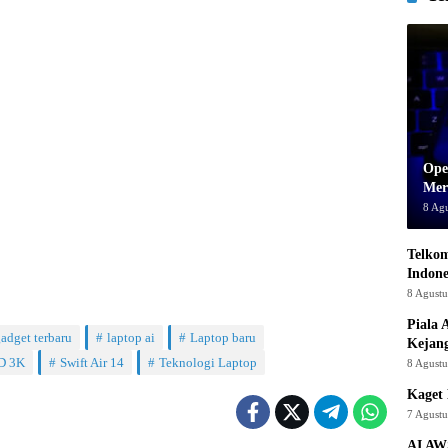
Ope
Mer
8 Ag
Telkom
Indone
8 Agust
Piala 
adget terbaru
laptop ai
Laptop baru
Kejan
D 3K
Swift Air 14
Teknologi Laptop
8 Agust
Kaget 
7 Agust
AI AW