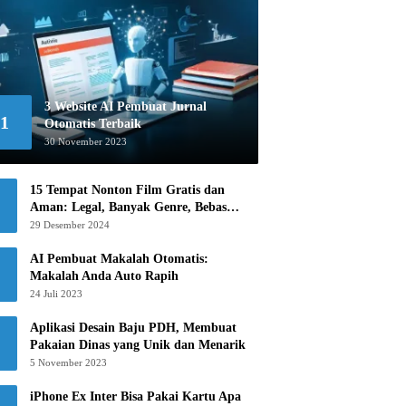
3 Website AI Pembuat Jurnal
1
Otomatis Terbaik
30 November 2023
15 Tempat Nonton Film Gratis dan
Aman: Legal, Banyak Genre, Bebas
Khawatir!
29 Desember 2024
AI Pembuat Makalah Otomatis:
Makalah Anda Auto Rapih
24 Juli 2023
Aplikasi Desain Baju PDH, Membuat
Pakaian Dinas yang Unik dan Menarik
5 November 2023
iPhone Ex Inter Bisa Pakai Kartu Apa