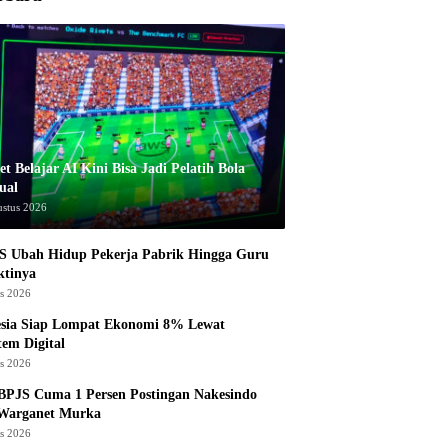
t Belajar AI Kini Bisa Jadi Pelatih Bola
ual
ustus 2026
S Ubah Hidup Pekerja Pabrik Hingga Guru
ktinya
us 2026
esia Siap Lompat Ekonomi 8% Lewat
tem Digital
us 2026
BPJS Cuma 1 Persen Postingan Nakesindo
 Warganet Murka
us 2026