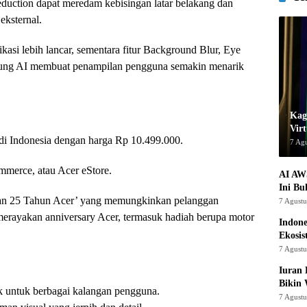
eduction dapat meredam kebisingan latar belakang dan
ksternal.
si lebih lancar, sementara fitur Background Blur, Eye
kung AI membuat penampilan pengguna semakin menarik
Kage
Virt
ia di Indonesia dengan harga Rp 10.499.000.
7 Ag
mmerce, atau Acer eStore.
AI AW
Ini Bu
jutan 25 Tahun Acer’ yang memungkinkan pelanggan
7 Agust
erayakan anniversary Acer, termasuk hadiah berupa motor
Indon
Ekosis
7 Agust
Iuran 
Bikin
k untuk berbagai kalangan pengguna.
7 Agust