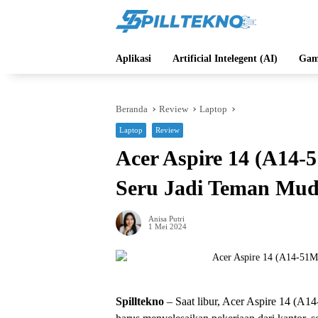
Langsung
ke
konten
Aplikasi
Artificial Intelegent (AI)
Gam
Beranda
Review
Laptop
Laptop
Review
Acer Aspire 14 (A14-
Seru Jadi Teman Mud
Anisa Putri
1 Mei 2024
Spilltekno
– Saat libur, Acer Aspire 14 (A14