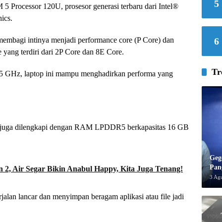
5
 5 Processor 120U, prosesor generasi terbaru dari Intel®
ics.
6
g membagi intinya menjadi performance core (P Core) dan
e yang terdiri dari 2P Core dan 8E Core.
Tr
l 5 GHz, laptop ini mampu menghadirkan performa yang
14 juga dilengkapi dengan RAM LPDDR5 berkapasitas 16 GB
Geg
Pan
 2, Air Segar Bikin Anabul Happy, Kita Juga Tenang!
3 Ag
jalan lancar dan menyimpan beragam aplikasi atau file jadi