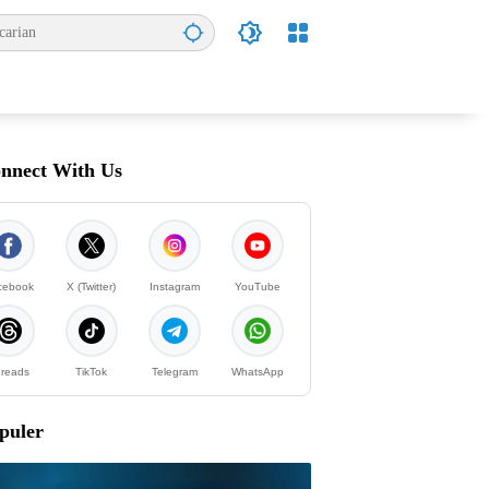
nnect With Us
cebook
X (Twitter)
Instagram
YouTube
reads
TikTok
Telegram
WhatsApp
puler