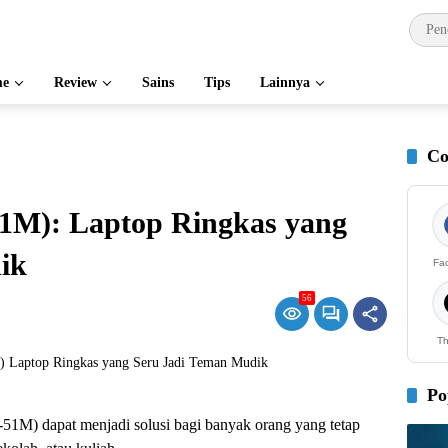
e
Review
Sains
Tips
Lainnya
Co
51M): Laptop Ringkas yang
ik
Fa
56
Th
Po
-51M) dapat menjadi solusi bagi banyak orang yang tetap