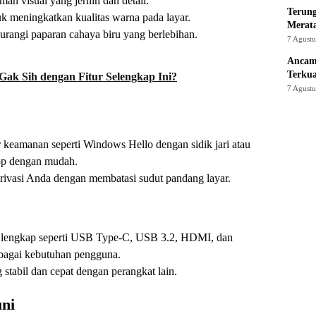
n visual yang jernih dan detail.
Terung
uk meningkatkan kualitas warna pada layar.
Merat
urangi paparan cahaya biru yang berlebihan.
7 Agust
Ancam
Terku
Gak Sih dengan Fitur Selengkap Ini?
7 Agust
r keamanan seperti Windows Hello dengan sidik jari atau
op dengan mudah.
rivasi Anda dengan membatasi sudut pandang layar.
g lengkap seperti USB Type-C, USB 3.2, HDMI, dan
bagai kebutuhan pengguna.
 stabil dan cepat dengan perangkat lain.
ni