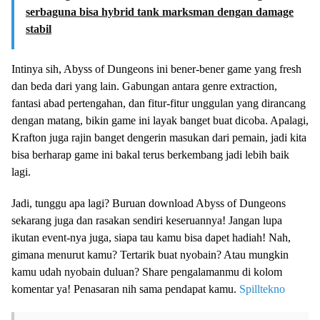
serbaguna bisa hybrid tank marksman dengan damage
stabil
Intinya sih, Abyss of Dungeons ini bener-bener game yang fresh
dan beda dari yang lain. Gabungan antara genre extraction,
fantasi abad pertengahan, dan fitur-fitur unggulan yang dirancang
dengan matang, bikin game ini layak banget buat dicoba. Apalagi,
Krafton juga rajin banget dengerin masukan dari pemain, jadi kita
bisa berharap game ini bakal terus berkembang jadi lebih baik
lagi.
Jadi, tunggu apa lagi? Buruan download Abyss of Dungeons
sekarang juga dan rasakan sendiri keseruannya! Jangan lupa
ikutan event-nya juga, siapa tau kamu bisa dapet hadiah! Nah,
gimana menurut kamu? Tertarik buat nyobain? Atau mungkin
kamu udah nyobain duluan? Share pengalamanmu di kolom
komentar ya! Penasaran nih sama pendapat kamu.
Spilltekno