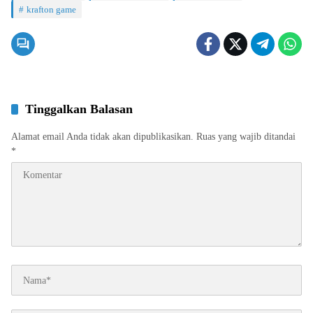
krafton game
Tinggalkan Balasan
Alamat email Anda tidak akan dipublikasikan.
Ruas yang wajib ditandai
*