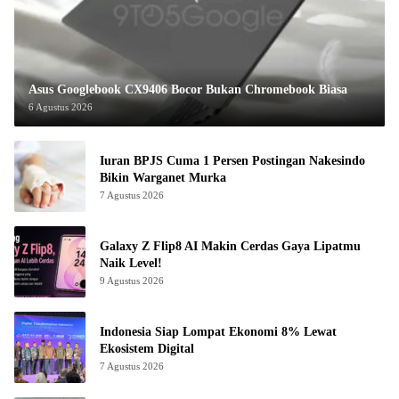
Asus Googlebook CX9406 Bocor Bukan Chromebook Biasa
6 Agustus 2026
Iuran BPJS Cuma 1 Persen Postingan Nakesindo
Bikin Warganet Murka
7 Agustus 2026
Galaxy Z Flip8 AI Makin Cerdas Gaya Lipatmu
Naik Level!
9 Agustus 2026
Indonesia Siap Lompat Ekonomi 8% Lewat
Ekosistem Digital
7 Agustus 2026