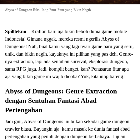
Abyss of Dungeon Rilis! Intip Fitur-Fitur yang Bikin Nagih
Spilltekno –
Krafton baru aja bikin heboh dunia game mobile
Indonesia! Gimana nggak, mereka resmi ngerilis Abyss of
Dungeons! Nah, buat kamu yang lagi nyari game baru yang seru,
unik, dan bikin nagih, kayaknya ini pilihan yang pas deh. Genre-
nya extraction, tapi ada sentuhan survival, eksplorasi dungeon,
sama RPG juga. Jadi, komplit banget, kan? Penasaran fitur apa
aja yang bikin game ini wajib dicoba? Yuk, kita intip bareng!
Abyss of Dungeons: Genre Extraction
dengan Sentuhan Fantasi Abad
Pertengahan
Jadi gini, Abyss of Dungeons ini bukan sekadar game dungeon
crawler biasa. Bayangin aja, kamu masuk ke dunia fantasi abad
pertengahan yang penuh dengan dungeon berbahaya. Tujuan