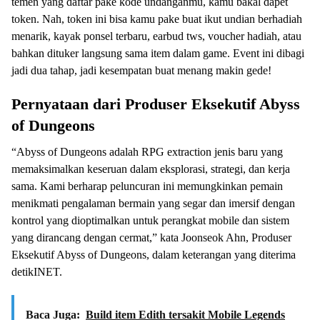
temen yang daftar pake kode undanganmu, kamu bakal dapet
token. Nah, token ini bisa kamu pake buat ikut undian berhadiah
menarik, kayak ponsel terbaru, earbud tws, voucher hadiah, atau
bahkan dituker langsung sama item dalam game. Event ini dibagi
jadi dua tahap, jadi kesempatan buat menang makin gede!
Pernyataan dari Produser Eksekutif Abyss
of Dungeons
“Abyss of Dungeons adalah RPG extraction jenis baru yang
memaksimalkan keseruan dalam eksplorasi, strategi, dan kerja
sama. Kami berharap peluncuran ini memungkinkan pemain
menikmati pengalaman bermain yang segar dan imersif dengan
kontrol yang dioptimalkan untuk perangkat mobile dan sistem
yang dirancang dengan cermat,” kata Joonseok Ahn, Produser
Eksekutif Abyss of Dungeons, dalam keterangan yang diterima
detikINET.
Baca Juga:
Build item Edith tersakit Mobile Legends