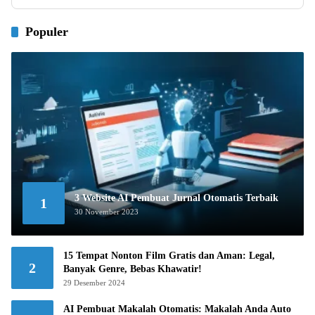
Populer
3 Website AI Pembuat Jurnal Otomatis Terbaik
1
30 November 2023
15 Tempat Nonton Film Gratis dan Aman: Legal,
2
Banyak Genre, Bebas Khawatir!
29 Desember 2024
AI Pembuat Makalah Otomatis: Makalah Anda Auto