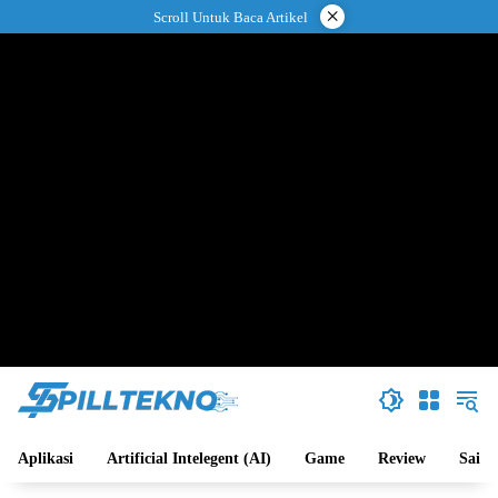
Langsung
×
Scroll Untuk Baca Artikel
ke
konten
Aplikasi
Artificial Intelegent (AI)
Game
Review
Sains