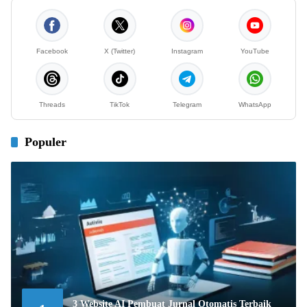
Facebook
X (Twitter)
Instagram
YouTube
Threads
TikTok
Telegram
WhatsApp
Populer
3 Website AI Pembuat Jurnal Otomatis Terbaik