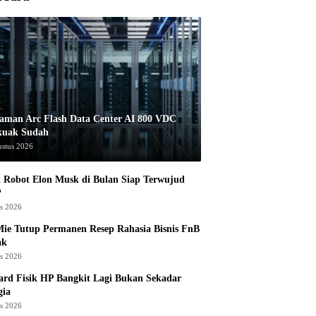
aman Arc Flash Data Center AI 800 VDC
kuak Sudah
ustus 2026
 Robot Elon Musk di Bulan Siap Terwujud
?
us 2026
ie Tutup Permanen Resep Rahasia Bisnis FnB
ak
us 2026
rd Fisik HP Bangkit Lagi Bukan Sekadar
gia
us 2026