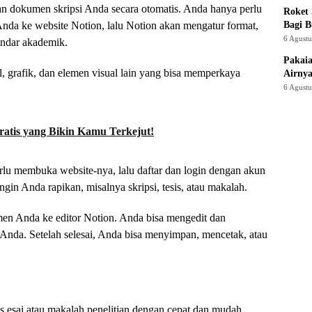
an dokumen skripsi Anda secara otomatis. Anda hanya perlu
Roket
da ke website Notion, lalu Notion akan mengatur format,
Bagi 
6 Agust
andar akademik.
Pakaia
, grafik, dan elemen visual lain yang bisa memperkaya
Airnya
6 Agust
Gratis yang Bikin Kamu Terkejut!
u membuka website-nya, lalu daftar dan login dengan akun
ngin Anda rapikan, misalnya skripsi, tesis, atau makalah.
umen Anda ke editor Notion. Anda bisa mengedit dan
Anda. Setelah selesai, Anda bisa menyimpan, mencetak, atau
s esai atau makalah penelitian dengan cepat dan mudah.