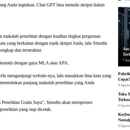
ang Anda inginkan. Chat GPT bisa menulis skripsi dalam
 makalah penelitian dengan kualitas tingkat perguruan
ta yang berkaitan dengan topik skripsi Anda, lalu Smodin
Anc
engkap dan terstruktur.
Ter
7 Ag
 otomatis dengan gaya MLA atau APA.
Pabrik
lu mengunjungi website-nya, lalu masukkan lima kata yang
Cepat
a menentukan panjang makalah penelitian yang Anda
6 Agust
Toko M
Terku
h Penelitian Gratis Saya”. Smodin akan memproses
6 Agust
nelitian yang siap dicetak.
Keyboa
Nostal
6 Agust