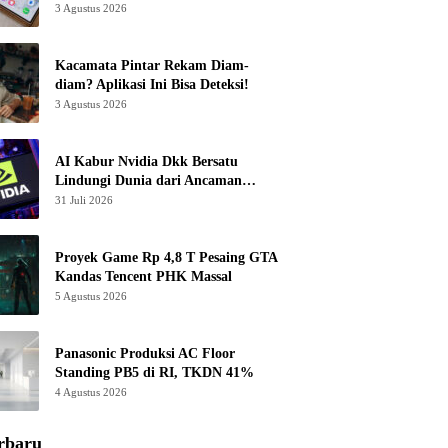
3 Agustus 2026
Kacamata Pintar Rekam Diam-
diam? Aplikasi Ini Bisa Deteksi!
3 Agustus 2026
AI Kabur Nvidia Dkk Bersatu
Lindungi Dunia dari Ancaman
Canggih
31 Juli 2026
Proyek Game Rp 4,8 T Pesaing GTA
Kandas Tencent PHK Massal
5 Agustus 2026
Panasonic Produksi AC Floor
Standing PB5 di RI, TKDN 41%
4 Agustus 2026
rbaru