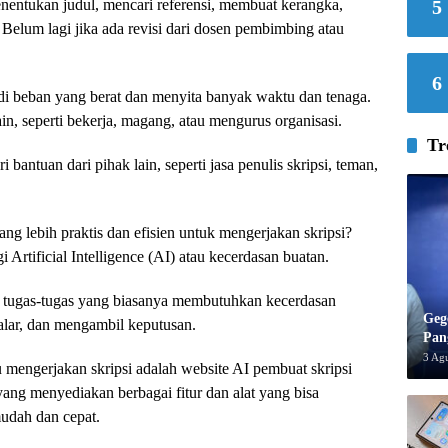
enentukan judul, mencari referensi, membuat kerangka,
5
 Belum lagi jika ada revisi dari dosen pembimbing atau
6
di beban yang berat dan menyita banyak waktu dan tenaga.
ain, seperti bekerja, magang, atau mengurus organisasi.
Tr
 bantuan dari pihak lain, seperti jasa penulis skripsi, teman,
g lebih praktis dan efisien untuk mengerjakan skripsi?
rtificial Intelligence (AI) atau kecerdasan buatan.
 tugas-tugas yang biasanya membutuhkan kecerdasan
Geg
nalar, dan mengambil keputusan.
Pan
3 Ag
 mengerjakan skripsi adalah website AI pembuat skripsi
 yang menyediakan berbagai fitur dan alat yang bisa
udah dan cepat.