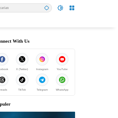
nnect With Us
cebook
X (Twitter)
Instagram
YouTube
reads
TikTok
Telegram
WhatsApp
puler