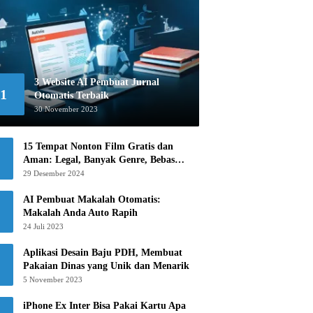
3 Website AI Pembuat Jurnal
1
Otomatis Terbaik
30 November 2023
15 Tempat Nonton Film Gratis dan
Aman: Legal, Banyak Genre, Bebas
Khawatir!
29 Desember 2024
AI Pembuat Makalah Otomatis:
Makalah Anda Auto Rapih
24 Juli 2023
Aplikasi Desain Baju PDH, Membuat
Pakaian Dinas yang Unik dan Menarik
5 November 2023
iPhone Ex Inter Bisa Pakai Kartu Apa