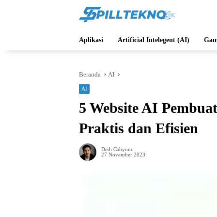
Langsung
ke
konten
Aplikasi
Artificial Intelegent (AI)
Gam
Beranda
AI
AI
5 Website AI Pembuat
Praktis dan Efisien
Dedi Cahyono
27 November 2023