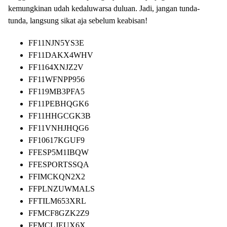
kemungkinan udah kedaluwarsa duluan. Jadi, jangan tunda-
tunda, langsung sikat aja sebelum keabisan!
FF11NJN5YS3E
FF11DAKX4WHV
FF1164XNJZ2V
FF11WFNPP956
FF119MB3PFA5
FF11PEBHQGK6
FF11HHGCGK3B
FF11VNHJHQG6
FF10617KGUF9
FFESP5M1IBQW
FFESPORTSSQA
FFIMCKQN2X2
FFPLNZUWMALS
FFTILM653XRL
FFMCF8GZK2Z9
FFMCLJEUX6X