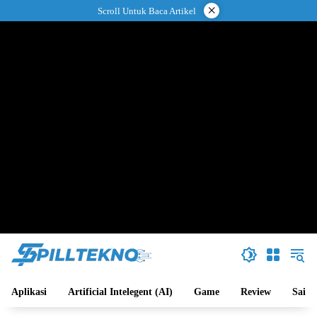
Langsung
×
Scroll Untuk Baca Artikel
ke
konten
Aplikasi
Artificial Intelegent (AI)
Game
Review
Sains