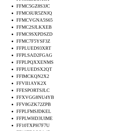
FFMC5GZ8S3JC
FFMC6UR5ZNJQ
FFMCVGNA5S65
FFMC2SJLKXEB
FFMC9SXPDSZD
FFMC7F5YSF3Z
FFPLUED93XRT
FFPLSAD2FGAG
FFPLPQXXENMS
FFPLUEDSX2QT
FFIMCKQN2X2
FFVII1AYK2X
FFESPORTSJLC
FFXVGG8NU4YB
FFV8GZK72ZPB
FFPLFMSJDKEL
FFPLWHD3UIME
FF10TXPH7F7U