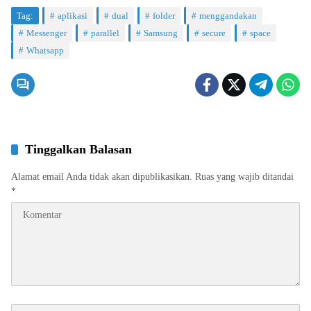
Tag:
aplikasi
dual
folder
menggandakan
Messenger
parallel
Samsung
secure
space
Whatsapp
Tinggalkan Balasan
Alamat email Anda tidak akan dipublikasikan.
Ruas yang wajib ditandai
*