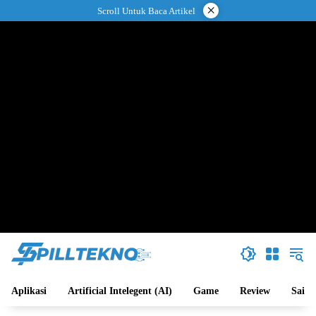
Langsung
×
Scroll Untuk Baca Artikel
ke
konten
Aplikasi
Artificial Intelegent (AI)
Game
Review
Sains