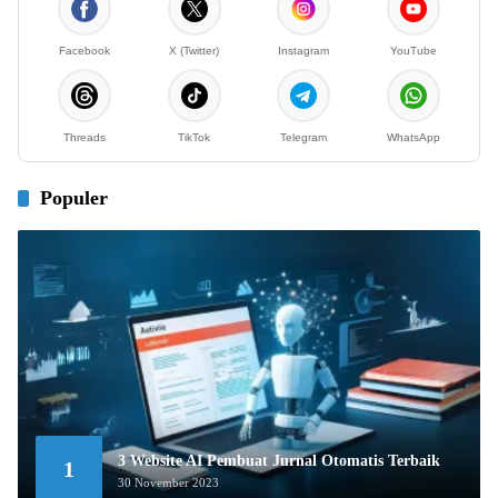
Facebook
X (Twitter)
Instagram
YouTube
Threads
TikTok
Telegram
WhatsApp
Populer
3 Website AI Pembuat Jurnal Otomatis Terbaik
1
30 November 2023