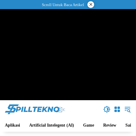
Langsung
×
Scroll Untuk Baca Artikel
ke
konten
Aplikasi
Artificial Intelegent (AI)
Game
Review
Sains