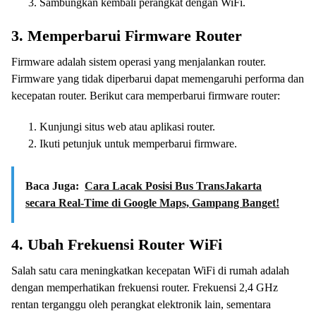
Sambungkan kembali perangkat dengan WiFi.
3. Memperbarui Firmware Router
Firmware adalah sistem operasi yang menjalankan router.
Firmware yang tidak diperbarui dapat memengaruhi performa dan
kecepatan router. Berikut cara memperbarui firmware router:
Kunjungi situs web atau aplikasi router.
Ikuti petunjuk untuk memperbarui firmware.
Baca Juga:
Cara Lacak Posisi Bus TransJakarta
secara Real-Time di Google Maps, Gampang Banget!
4. Ubah Frekuensi Router WiFi
Salah satu cara meningkatkan kecepatan WiFi di rumah adalah
dengan memperhatikan frekuensi router. Frekuensi 2,4 GHz
rentan terganggu oleh perangkat elektronik lain, sementara