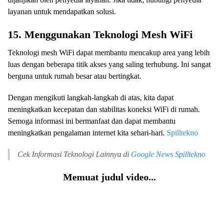
layanan untuk mendapatkan solusi.
15. Menggunakan Teknologi Mesh WiFi
Teknologi mesh WiFi dapat membantu mencakup area yang lebih
luas dengan beberapa titik akses yang saling terhubung. Ini sangat
berguna untuk rumah besar atau bertingkat.
Dengan mengikuti langkah-langkah di atas, kita dapat
meningkatkan kecepatan dan stabilitas koneksi WiFi di rumah.
Semoga informasi ini bermanfaat dan dapat membantu
meningkatkan pengalaman internet kita sehari-hari.
Spilltekno
Cek Informasi Teknologi Lainnya di
Google News
Spilltekno
Memuat judul video...