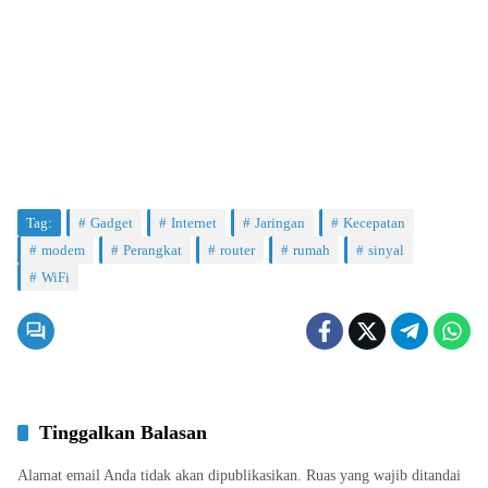
Tag:
Gadget
Internet
Jaringan
Kecepatan
modem
Perangkat
router
rumah
sinyal
WiFi
Tinggalkan Balasan
Alamat email Anda tidak akan dipublikasikan.
Ruas yang wajib ditandai