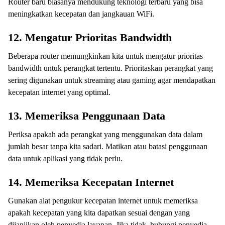
Router baru biasanya mendukung teknologi terbaru yang bisa
meningkatkan kecepatan dan jangkauan WiFi.
12. Mengatur Prioritas Bandwidth
Beberapa router memungkinkan kita untuk mengatur prioritas
bandwidth untuk perangkat tertentu. Prioritaskan perangkat yang
sering digunakan untuk streaming atau gaming agar mendapatkan
kecepatan internet yang optimal.
13. Memeriksa Penggunaan Data
Periksa apakah ada perangkat yang menggunakan data dalam
jumlah besar tanpa kita sadari. Matikan atau batasi penggunaan
data untuk aplikasi yang tidak perlu.
14. Memeriksa Kecepatan Internet
Gunakan alat pengukur kecepatan internet untuk memeriksa
apakah kecepatan yang kita dapatkan sesuai dengan yang
dijanjikan oleh penyedia layanan. Jika tidak, hubungi penyedia