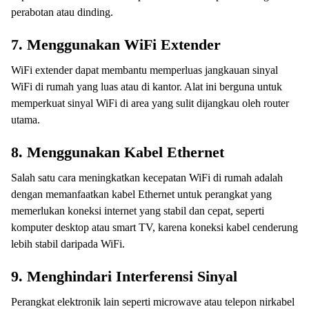
perabotan atau dinding.
7. Menggunakan WiFi Extender
WiFi extender dapat membantu memperluas jangkauan sinyal
WiFi di rumah yang luas atau di kantor. Alat ini berguna untuk
memperkuat sinyal WiFi di area yang sulit dijangkau oleh router
utama.
8. Menggunakan Kabel Ethernet
Salah satu cara meningkatkan kecepatan WiFi di rumah adalah
dengan memanfaatkan kabel Ethernet untuk perangkat yang
memerlukan koneksi internet yang stabil dan cepat, seperti
komputer desktop atau smart TV, karena koneksi kabel cenderung
lebih stabil daripada WiFi.
9. Menghindari Interferensi Sinyal
Perangkat elektronik lain seperti microwave atau telepon nirkabel