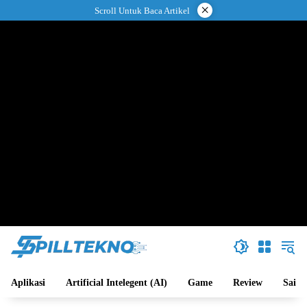
Langsung
×
Scroll Untuk Baca Artikel
ke
konten
Aplikasi
Artificial Intelegent (AI)
Game
Review
Sains