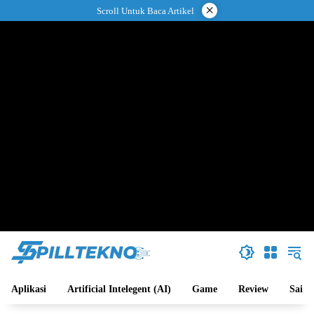
Langsung
×
Scroll Untuk Baca Artikel
ke
konten
Aplikasi
Artificial Intelegent (AI)
Game
Review
Sains