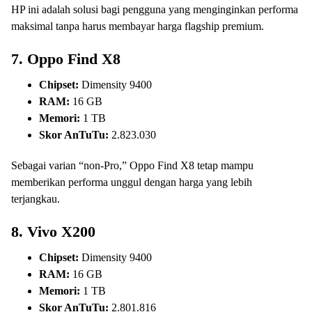
HP ini adalah solusi bagi pengguna yang menginginkan performa
maksimal tanpa harus membayar harga flagship premium.
7.
Oppo Find X8
Chipset:
Dimensity 9400
RAM:
16 GB
Memori:
1 TB
Skor AnTuTu:
2.823.030
Sebagai varian “non-Pro,” Oppo Find X8 tetap mampu
memberikan performa unggul dengan harga yang lebih
terjangkau.
8.
Vivo X200
Chipset:
Dimensity 9400
RAM:
16 GB
Memori:
1 TB
Skor AnTuTu:
2.801.816