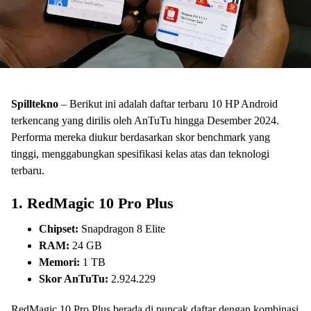
Spilltekno
– Berikut ini adalah daftar terbaru 10 HP Android
terkencang yang dirilis oleh AnTuTu hingga Desember 2024.
Performa mereka diukur berdasarkan skor benchmark yang
tinggi, menggabungkan spesifikasi kelas atas dan teknologi
terbaru.
1.
RedMagic 10 Pro Plus
Chipset:
Snapdragon 8 Elite
RAM:
24 GB
Memori:
1 TB
Skor AnTuTu:
2.924.229
RedMagic 10 Pro Plus berada di puncak daftar dengan kombinasi