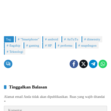
Tag:
"Smartphone"
android
AnTuTu
dimensity
flagship
gaming
HP
performa
snapdragon
Teknologi
Tinggalkan Balasan
Alamat email Anda tidak akan dipublikasikan.
Ruas yang wajib ditandai
*