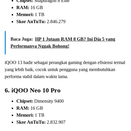
Chipset:
Snapdragon 8 Elite
RAM:
16 GB
Memori:
1 TB
Skor AnTuTu:
2.846.279
Baca Juga:
HP 1 Jutaan RAM 8 GB? Ini Dia 5 yang
Performanya Nggak Bohong!
iQOO 13 hadir sebagai perangkat gaming dengan efisiensi termal
yang lebih baik, cocok untuk pengguna yang membutuhkan
performa stabil dalam waktu lama.
6.
iQOO Neo 10 Pro
Chipset:
Dimensity 9400
RAM:
16 GB
Memori:
1 TB
Skor AnTuTu:
2.832.907