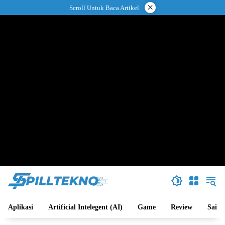
Langsung
×
Scroll Untuk Baca Artikel
ke
konten
Aplikasi
Artificial Intelegent (AI)
Game
Review
Sains