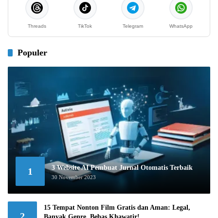
Threads
TikTok
Telegram
WhatsApp
Populer
3 Website AI Pembuat Jurnal Otomatis Terbaik
1
30 November 2023
15 Tempat Nonton Film Gratis dan Aman: Legal,
2
Banyak Genre, Bebas Khawatir!