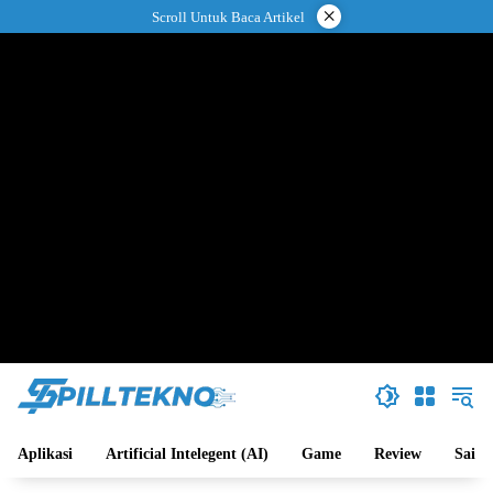
Langsung
×
Scroll Untuk Baca Artikel
ke
konten
Aplikasi
Artificial Intelegent (AI)
Game
Review
Sains