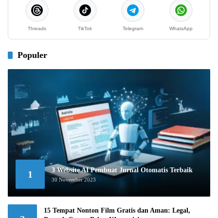
Threads
TikTok
Telegram
WhatsApp
Populer
3 Website AI Pembuat Jurnal Otomatis Terbaik
1
30 November 2023
15 Tempat Nonton Film Gratis dan Aman: Legal,