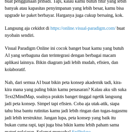
buat penggunaan pribadi. Tapi, kalau kamu butuh fitur yang lebih
banyak atau kapasitas penyimpanan yang lebih besar, kamu bisa
upgrade ke paket berbayar. Harganya juga cukup bersaing, kok.
Langsung aja cekidot di
https://online.visual-paradigm.com/
buat
nyobain sendiri.
Visual Paradigm Online ini cocok banget buat kamu yang butuh
AI yang serbaguna dan terintegrasi dengan berbagai macam
aplikasi lainnya. Bikin diagram jadi lebih mudah, efisien, dan
kolaboratif.
Nah, dari semua AI buat bikin peta konsep akademik tadi, kira-
kira mana yang paling bikin kamu penasaran? Kalau aku sih suka
Text2MindMap, soalnya praktis banget tinggal ngetik langsung
jadi peta konsep. Simpel tapi efisien. Coba aja utak-atik, siapa
tahu bisa bantu rutinitas kamu jadi lebih ringan dan tugas-tugasmu
jadi lebih terstruktur. Jangan lupa, peta konsep yang baik itu
bukan cuma rapi, tapi juga bisa bikin kamu lebih paham sama
materi pelajaran. Selamat mencoba!
Spilltekno