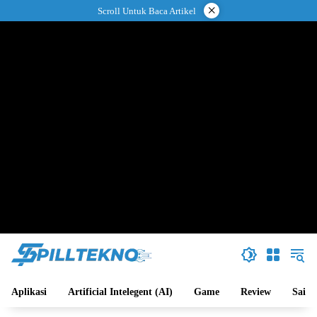
Langsung
×
Scroll Untuk Baca Artikel
ke
konten
Aplikasi
Artificial Intelegent (AI)
Game
Review
Sains