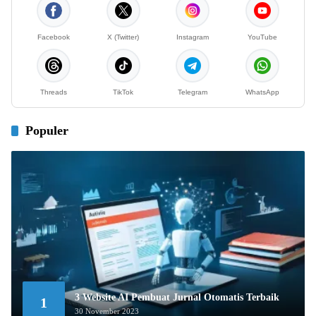
Facebook
X (Twitter)
Instagram
YouTube
Threads
TikTok
Telegram
WhatsApp
Populer
3 Website AI Pembuat Jurnal Otomatis Terbaik
1
30 November 2023