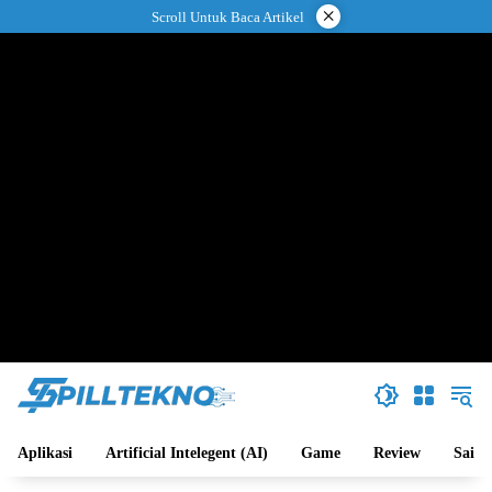
Langsung
×
Scroll Untuk Baca Artikel
ke
konten
Aplikasi
Artificial Intelegent (AI)
Game
Review
Sains