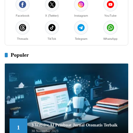
Facebook
X (Twitter)
Instagram
YouTube
Threads
TikTok
Telegram
WhatsApp
Populer
3 Website AI Pembuat Jurnal Otomatis Terbaik
1
30 November 2023