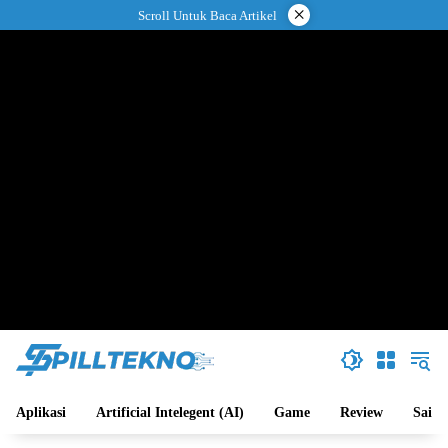
Langsung
×
Scroll Untuk Baca Artikel
ke
konten
Aplikasi
Artificial Intelegent (AI)
Game
Review
Sains