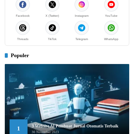
Facebook
X (Twitter)
Instagram
YouTube
Threads
TikTok
Telegram
WhatsApp
Populer
3 Website AI Pembuat Jurnal Otomatis Terbaik
1
30 November 2023