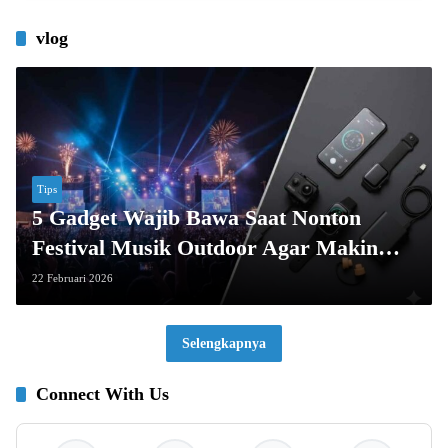
vlog
Tips
5 Gadget Wajib Bawa Saat Nonton
Festival Musik Outdoor Agar Makin
Seru!
22 Februari 2026
Selengkapnya
Connect With Us