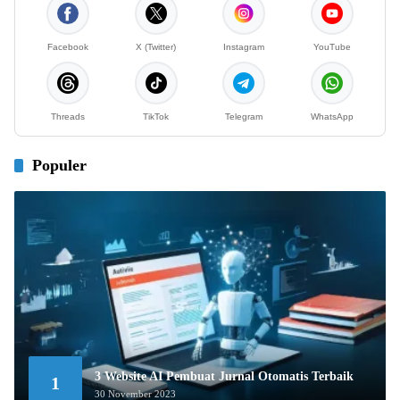
Facebook
X (Twitter)
Instagram
YouTube
Threads
TikTok
Telegram
WhatsApp
Populer
3 Website AI Pembuat Jurnal Otomatis Terbaik
1
30 November 2023