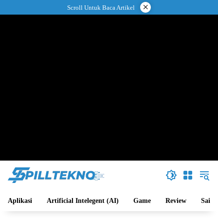
Langsung
×
Scroll Untuk Baca Artikel
ke
konten
Aplikasi
Artificial Intelegent (AI)
Game
Review
Sains