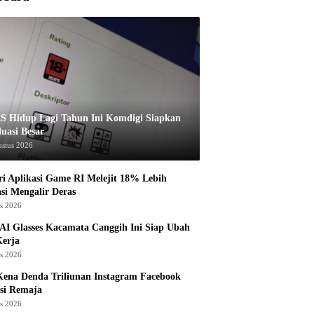
S Hidup Lagi Tahun Ini Komdigi Siapkan
luasi Besar
ustus 2026
ri Aplikasi Game RI Melejit 18% Lebih
asi Mengalir Deras
us 2026
AI Glasses Kacamata Canggih Ini Siap Ubah
Kerja
us 2026
ena Denda Triliunan Instagram Facebook
si Remaja
us 2026