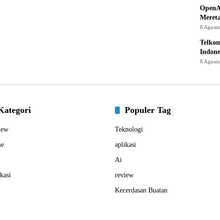
OpenA
Mereta
8 Agust
Telkom
Indone
8 Agust
Kategori
Populer Tag
iew
Teknologi
e
aplikasi
Ai
kasi
review
Kecerdasan Buatan