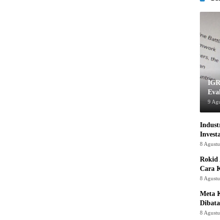
IGR
Eva
9 Ag
Indust
Invest
8 Agust
Rokid 
Cara 
8 Agust
Meta K
Dibata
8 Agust