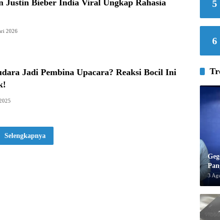
 Justin Bieber India Viral Ungkap Rahasia
5
ari 2026
6
Tr
dara Jadi Pembina Upacara? Reaksi Bocil Ini
k!
 2025
Selengkapnya
Geg
Pan
3 Ag