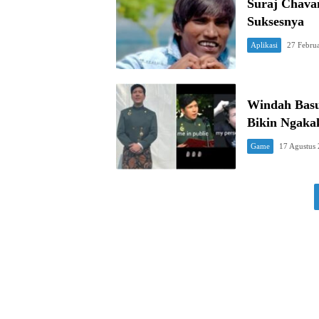
Suraj Chavan
Suksesnya
Aplikasi
27 Febru
Windah Basu
Bikin Ngaka
Game
17 Agustus