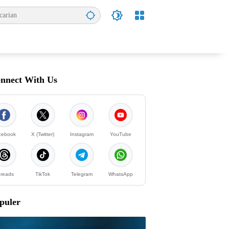
nnect With Us
cebook
X (Twitter)
Instagram
YouTube
reads
TikTok
Telegram
WhatsApp
puler