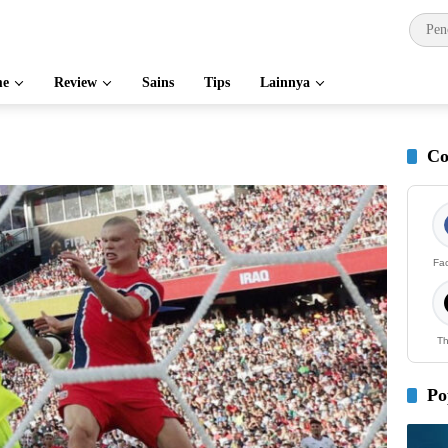
e
Review
Sains
Tips
Lainnya
Co
Fa
Th
Po