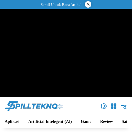
Langsung
×
Scroll Untuk Baca Artikel
ke
konten
Aplikasi
Artificial Intelegent (AI)
Game
Review
Sains