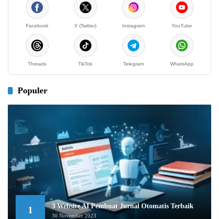
Facebook
X (Twitter)
Instagram
YouTube
Threads
TikTok
Telegram
WhatsApp
Populer
3 Website AI Pembuat Jurnal Otomatis Terbaik
1
30 November 2023