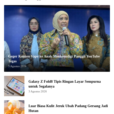
Geger Konten Vape ke Anak Menkomdigi Panggil YouTube
Tegas
3 Agustus 2026
Galaxy Z Fold8 Tipis Ringan Layar Sempurna
untuk Segalanya
3 Agustus 2026
Luar Biasa Kulit Jeruk Ubah Padang Gersang Jadi
Hutan