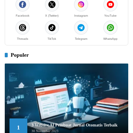
Facebook
X (Twitter)
Instagram
YouTube
Threads
TikTok
Telegram
WhatsApp
Populer
3 Website AI Pembuat Jurnal Otomatis Terbaik
1
30 November 2023