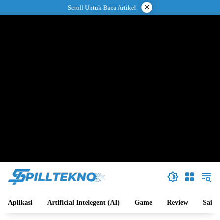
Langsung
×
Scroll Untuk Baca Artikel
ke
konten
Aplikasi
Artificial Intelegent (AI)
Game
Review
Sains