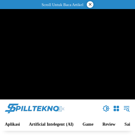
Langsung
×
Scroll Untuk Baca Artikel
ke
konten
Aplikasi
Artificial Intelegent (AI)
Game
Review
Sains