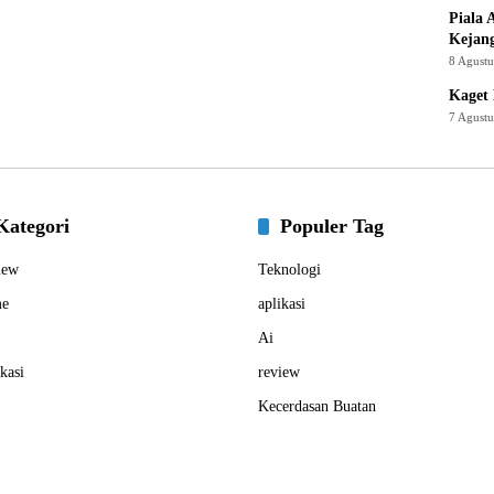
Piala 
Kejan
8 Agust
Kaget 
7 Agust
Kategori
Populer Tag
iew
Teknologi
e
aplikasi
Ai
kasi
review
Kecerdasan Buatan