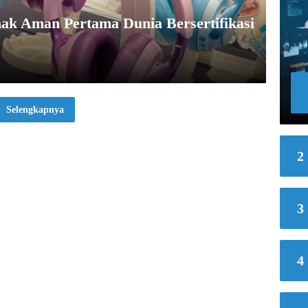
ak Aman Pertama Dunia Bersertifikasi
Selengkapnya
2
3
4