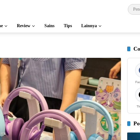
e
Review
Sains
Tips
Lainnya
Co
Fa
Th
Po