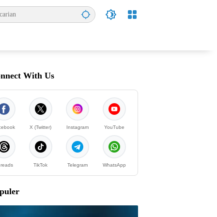
nnect With Us
cebook
X (Twitter)
Instagram
YouTube
reads
TikTok
Telegram
WhatsApp
puler