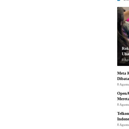
Rok
Uba
8 Ag
Meta K
Dibata
8 Agust
OpenA
Mereta
8 Agust
Telkom
Indone
8 Agust