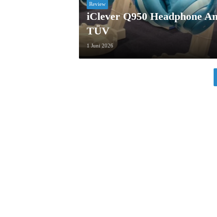
Review
iClever Q950 Headphone An
TÜV
1 Juni 2026