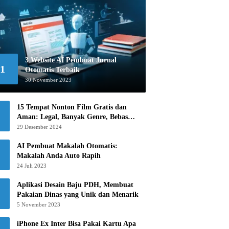
3 Website AI Pembuat Jurnal
1
Otomatis Terbaik
30 November 2023
15 Tempat Nonton Film Gratis dan
Aman: Legal, Banyak Genre, Bebas
Khawatir!
29 Desember 2024
AI Pembuat Makalah Otomatis:
Makalah Anda Auto Rapih
24 Juli 2023
Aplikasi Desain Baju PDH, Membuat
Pakaian Dinas yang Unik dan Menarik
5 November 2023
iPhone Ex Inter Bisa Pakai Kartu Apa