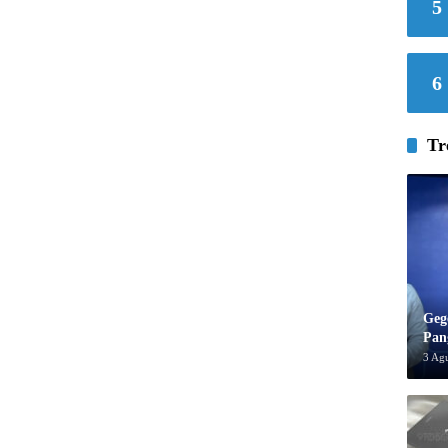
5
6
Tr
Geg
Pan
3 Ag