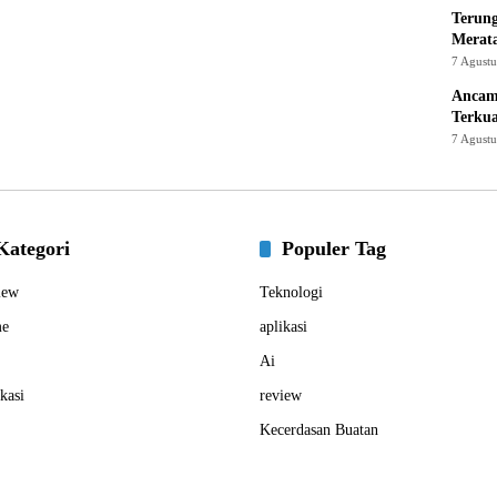
Terung
Merat
7 Agust
Ancam
Terku
7 Agust
Kategori
Populer Tag
iew
Teknologi
e
aplikasi
Ai
kasi
review
Kecerdasan Buatan