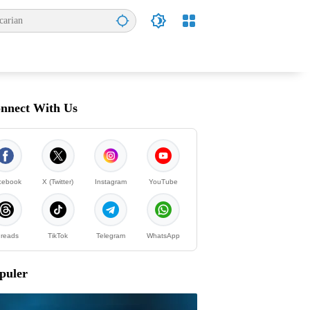
nnect With Us
cebook
X (Twitter)
Instagram
YouTube
reads
TikTok
Telegram
WhatsApp
puler