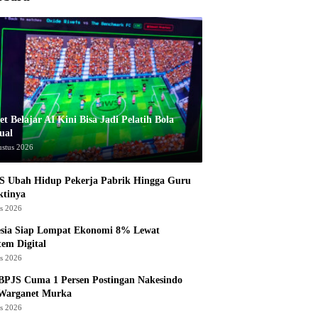
t Belajar AI Kini Bisa Jadi Pelatih Bola
ual
ustus 2026
S Ubah Hidup Pekerja Pabrik Hingga Guru
ktinya
us 2026
esia Siap Lompat Ekonomi 8% Lewat
tem Digital
us 2026
BPJS Cuma 1 Persen Postingan Nakesindo
 Warganet Murka
us 2026