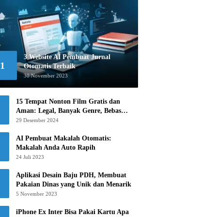
3 Website AI Pembuat Jurnal
1
Otomatis Terbaik
30 November 2023
15 Tempat Nonton Film Gratis dan
Aman: Legal, Banyak Genre, Bebas
Khawatir!
29 Desember 2024
AI Pembuat Makalah Otomatis:
Makalah Anda Auto Rapih
24 Juli 2023
Aplikasi Desain Baju PDH, Membuat
Pakaian Dinas yang Unik dan Menarik
5 November 2023
iPhone Ex Inter Bisa Pakai Kartu Apa