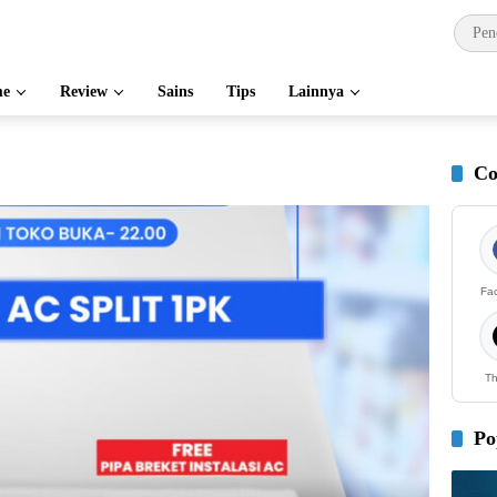
e
Review
Sains
Tips
Lainnya
Co
Fa
Th
Po