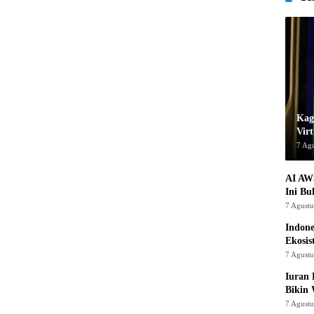
Kage
Virt
7 Ag
AI AW
Ini Bu
7 Agust
Indon
Ekosis
7 Agust
Iuran 
Bikin
7 Agust