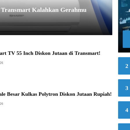
a Transmart Kalahkan Gerahmu
rt TV 55 Inch Diskon Jutaan di Transmart!
026
2
3
le Besar Kulkas Polytron Diskon Jutaan Rupiah!
026
4