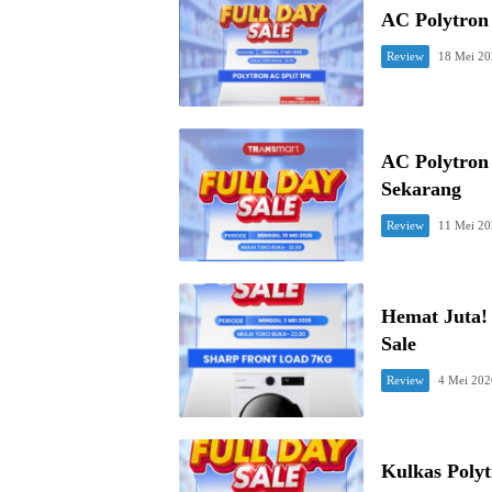
AC Polytron 
Review
18 Mei 2
AC Polytron
Sekarang
Review
11 Mei 2
Hemat Juta!
Sale
Review
4 Mei 202
Kulkas Polyt