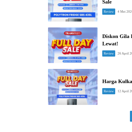
Sale
Review
4 Mei 202
Diskon Gila 
Lewat!
Review
26 April 
Harga Kulkas
Review
12 April 