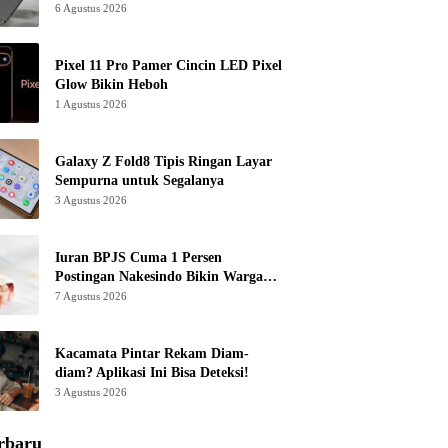
6 Agustus 2026
Pixel 11 Pro Pamer Cincin LED Pixel
Glow Bikin Heboh
1 Agustus 2026
Galaxy Z Fold8 Tipis Ringan Layar
Sempurna untuk Segalanya
3 Agustus 2026
Iuran BPJS Cuma 1 Persen
Postingan Nakesindo Bikin Warganet
Murka
7 Agustus 2026
Kacamata Pintar Rekam Diam-
diam? Aplikasi Ini Bisa Deteksi!
3 Agustus 2026
rbaru