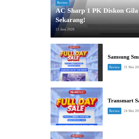
Review
AC Sharp 1 PK Diskon Gil
Sekarang!
21 Juni 2026
Samsung Sma
Review
31 Mei 2
Transmart Sa
Review
24 Mei 2