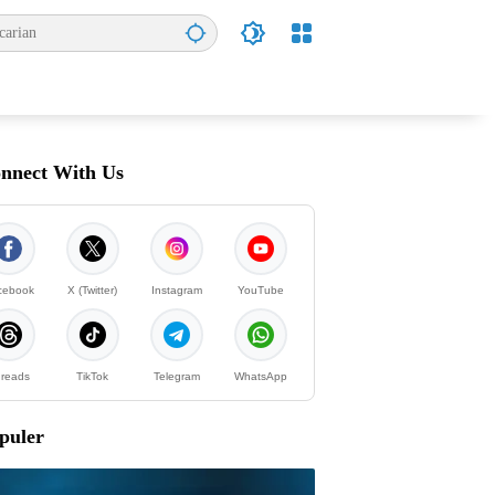
nnect With Us
cebook
X (Twitter)
Instagram
YouTube
reads
TikTok
Telegram
WhatsApp
puler