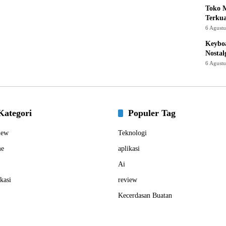
Toko M
Terku
6 Agust
Keyboa
Nostal
6 Agust
Kategori
Populer Tag
iew
Teknologi
e
aplikasi
Ai
kasi
review
Kecerdasan Buatan