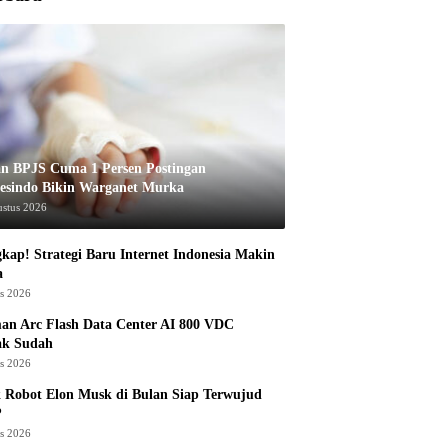
an BPJS Cuma 1 Persen Postingan
esindo Bikin Warganet Murka
ustus 2026
kap! Strategi Baru Internet Indonesia Makin
a
us 2026
an Arc Flash Data Center AI 800 VDC
ak Sudah
us 2026
 Robot Elon Musk di Bulan Siap Terwujud
?
us 2026