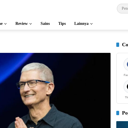
e
Review
Sains
Tips
Lainnya
Co
Fa
Th
Po