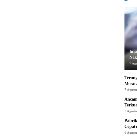
Iur
Nak
7 Ag
Terung
Merat
7 Agust
Ancam
Terku
7 Agust
Pabrik
Cepat
6 Agust