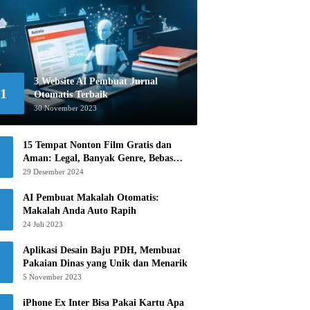
3 Website AI Pembuat Jurnal
1
Otomatis Terbaik
30 November 2023
15 Tempat Nonton Film Gratis dan
Aman: Legal, Banyak Genre, Bebas
Khawatir!
29 Desember 2024
AI Pembuat Makalah Otomatis:
Makalah Anda Auto Rapih
24 Juli 2023
Aplikasi Desain Baju PDH, Membuat
Pakaian Dinas yang Unik dan Menarik
5 November 2023
iPhone Ex Inter Bisa Pakai Kartu Apa