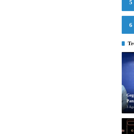
5
6
Tr
Geg
Pan
3 Ag