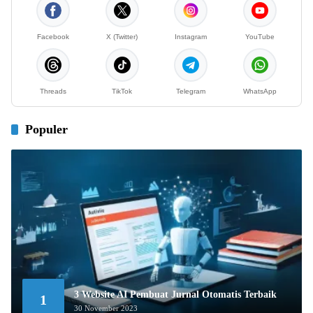
Facebook
X (Twitter)
Instagram
YouTube
Threads
TikTok
Telegram
WhatsApp
Populer
3 Website AI Pembuat Jurnal Otomatis Terbaik
1
30 November 2023