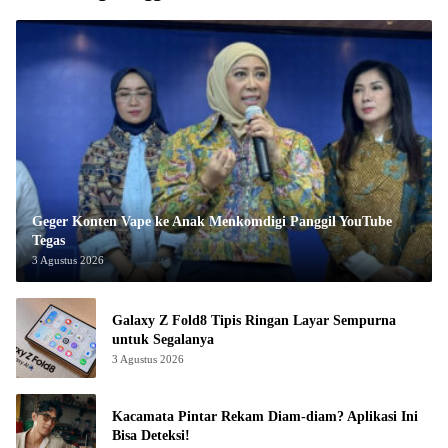
Geger Konten Vape ke Anak Menkomdigi Panggil YouTube
Tegas
3 Agustus 2026
Galaxy Z Fold8 Tipis Ringan Layar Sempurna
untuk Segalanya
3 Agustus 2026
Kacamata Pintar Rekam Diam-diam? Aplikasi Ini
Bisa Deteksi!