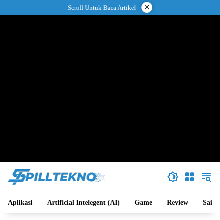
Langsung
×
Scroll Untuk Baca Artikel
ke
konten
Aplikasi
Artificial Intelegent (AI)
Game
Review
Sains