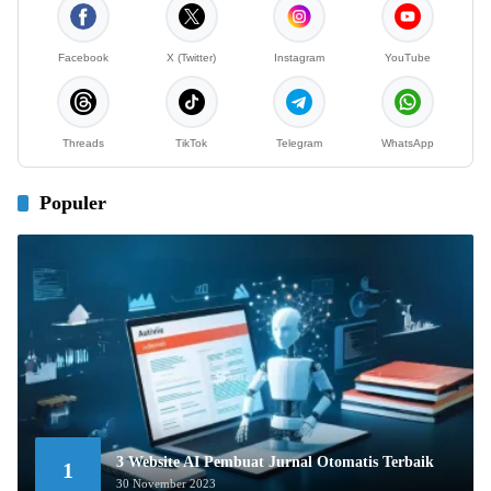
Facebook
X (Twitter)
Instagram
YouTube
Threads
TikTok
Telegram
WhatsApp
Populer
3 Website AI Pembuat Jurnal Otomatis Terbaik
1
30 November 2023