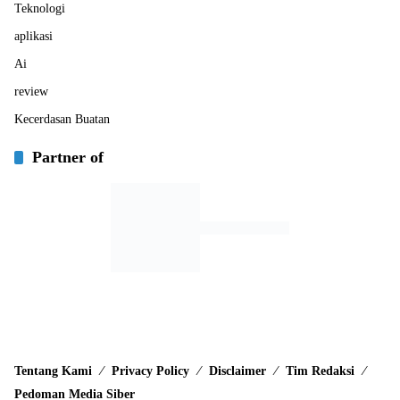
Teknologi
aplikasi
Ai
review
Kecerdasan Buatan
Partner of
Tentang Kami
Privacy Policy
Disclaimer
Tim Redaksi
Pedoman Media Siber