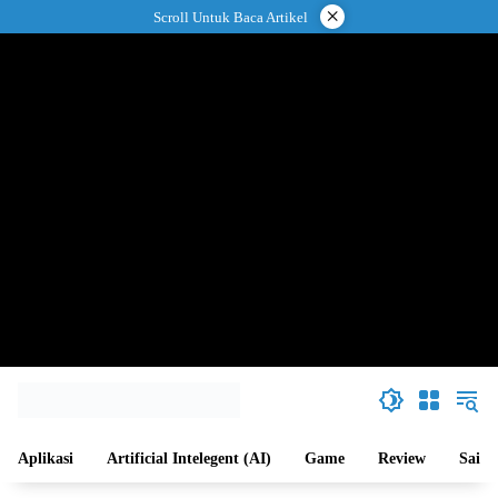
Langsung
×
Scroll Untuk Baca Artikel
ke
konten
Aplikasi
Artificial Intelegent (AI)
Game
Review
Sains